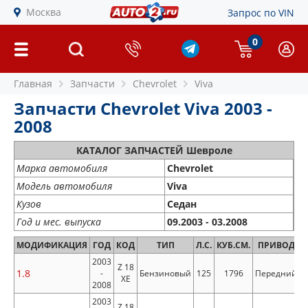
Москва
Запрос по VIN
0
Главная
Запчасти
Chevrolet
Viva
Запчасти Chevrolet Viva 2003 -
2008
КАТАЛОГ ЗАПЧАСТЕЙ Шевроле
Марка автомобиля
Chevrolet
Модель автомобиля
Viva
Кузов
Седан
Год и мес. выпуска
09.2003 - 03.2008
МОДИФИКАЦИЯ
ГОД
КОД
ТИП
Л.С.
КУБ.СМ.
ПРИВОД
2003
Z 18
1.8
-
Бензиновый
125
1796
Передний
XE
2008
2003
Z 18