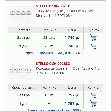
STELLOX 1047002SX
1036 02 колодки дисковые п Opel
Meriva 1.4-1.7DTi 03>
Поставка
Наличие
Цена
Купить
1 740 р.
Завтра
23 шт.
1 740 р.
1 дн.
2 шт.
Другие предложения (3)
от 1 740 р.
STELLOX 694002BSX
Колодки дисковые п. Opel Astra G 1.8i-
2.2i/TDi &16V 98>
Срок поставки
Наличие
Цена
Купить
1 757 р.
Завтра
1 шт.
1 757 р.
1 дн.
+
Еще предложение (1)
за 1 898 р.