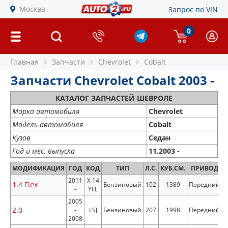
Москва
Запрос по VIN
0
Главная
Запчасти
Chevrolet
Cobalt
Запчасти Chevrolet Cobalt 2003 -
КАТАЛОГ ЗАПЧАСТЕЙ ШЕВРОЛЕ
Марка автомобиля
Chevrolet
Модель автомобиля
Cobalt
Кузов
Седан
Год и мес. выпуска
11.2003 -
МОДИФИКАЦИЯ
ГОД
КОД
ТИП
Л.С.
КУБ.СМ.
ПРИВОД
2011
X 14
1.4 Flex
Бензиновый
102
1389
Передний
-
YFL
2005
2.0
-
LSJ
Бензиновый
207
1998
Передний
2008