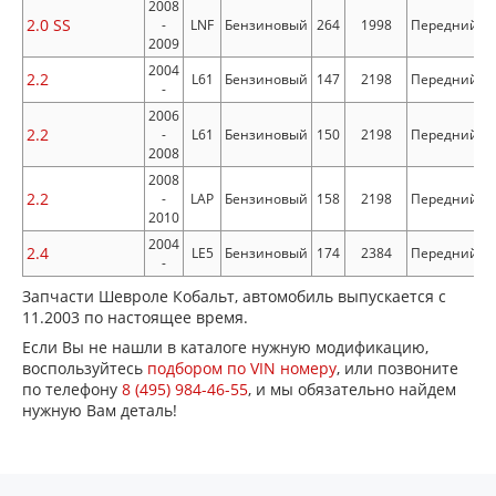
2008
2.0 SS
-
LNF
Бензиновый
264
1998
Передний
2009
2004
2.2
L61
Бензиновый
147
2198
Передний
-
2006
2.2
-
L61
Бензиновый
150
2198
Передний
2008
2008
2.2
-
LAP
Бензиновый
158
2198
Передний
2010
2004
2.4
LE5
Бензиновый
174
2384
Передний
-
Запчасти Шевроле Кобальт, автомобиль выпускается с
11.2003 по настоящее время.
Если Вы не нашли в каталоге нужную модификацию,
воспользуйтесь
подбором по VIN номеру
, или позвоните
по телефону
8 (495) 984-46-55
, и мы обязательно найдем
нужную Вам деталь!