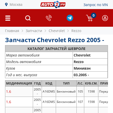
Москва
Запрос по VIN
0
Главная
Запчасти
Chevrolet
Rezzo
Запчасти Chevrolet Rezzo 2005 -
КАТАЛОГ ЗАПЧАСТЕЙ ШЕВРОЛЕ
Марка автомобиля
Chevrolet
Модель автомобиля
Rezzo
Кузов
Минивэн
Год и мес. выпуска
03.2005 -
МОДИФИКАЦИЯ
ГОД
КОД
ТИП
Л.С.
КУБ.СМ.
ПРИВО
2005
1.6
A16DMS
Бензиновый
105
1598
Передни
-
2005
1.6
A16DMS
Бензиновый
107
1598
Передни
-
2005