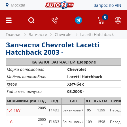
Москва
Запрос по VIN
0
Главная
Запчасти
Chevrolet
Lacetti Hatchback
Запчасти Chevrolet Lacetti
Hatchback 2003 -
КАТАЛОГ ЗАПЧАСТЕЙ Шевроле
Марка автомобиля
Chevrolet
Модель автомобиля
Lacetti Hatchback
Кузов
Хэтчбек
Год и мес. выпуска
03.2003 -
МОДИФИКАЦИЯ
ГОД
КОД
ТИП
Л.С.
КУБ.СМ.
ПРИВОД
2005
1.4 16V
F14D3
Бензиновый
95
1399
Передни
-
2005
1.6
F16D3
Бензиновый
109
1598
Передни
-