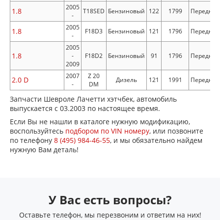
2005
1.8
T18SED
Бензиновый
122
1799
Передни
-
2005
1.8
F18D3
Бензиновый
121
1796
Передни
-
2005
1.8
-
F18D2
Бензиновый
91
1796
Передни
2009
2007
Z 20
2.0 D
Дизель
121
1991
Передни
-
DM
Запчасти Шевроле Лачетти хэтчбек, автомобиль
выпускается с 03.2003 по настоящее время.
Если Вы не нашли в каталоге нужную модификацию,
воспользуйтесь
подбором по VIN номеру
, или позвоните
по телефону
8 (495) 984-46-55
, и мы обязательно найдем
нужную Вам деталь!
У Вас есть вопросы?
Оставьте телефон, мы перезвоним и ответим на них!