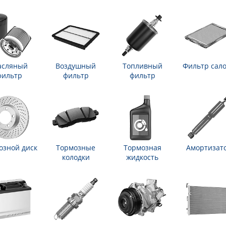
сляный
Воздушный
Топливный
Фильтр сал
фильтр
фильтр
фильтр
озной диск
Тормозные
Тормозная
Амортизат
колодки
жидкость