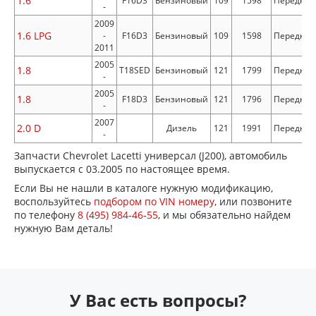
1.6
F16D3
Бензиновый
109
1598
Передни
-
2009
1.6 LPG
-
F16D3
Бензиновый
109
1598
Передни
2011
2005
1.8
T18SED
Бензиновый
121
1799
Передни
-
2005
1.8
F18D3
Бензиновый
121
1796
Передни
-
2007
2.0 D
Дизель
121
1991
Передни
-
Запчасти Chevrolet Lacetti универсал (J200), автомобиль
выпускается с 03.2005 по настоящее время.
Если Вы не нашли в каталоге нужную модификацию,
воспользуйтесь
подбором по VIN номеру
, или позвоните
по телефону
8 (495) 984-46-55
, и мы обязательно найдем
нужную Вам деталь!
У Вас есть вопросы?