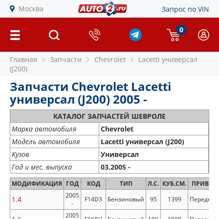
Москва
Запрос по VIN
0
Главная
Запчасти
Chevrolet
Lacetti универсал
(J200)
Запчасти Chevrolet Lacetti
универсал (J200) 2005 -
КАТАЛОГ ЗАПЧАСТЕЙ ШЕВРОЛЕ
Марка автомобиля
Chevrolet
Модель автомобиля
Lacetti универсал (J200)
Кузов
Универсал
Год и мес. выпуска
03.2005 -
МОДИФИКАЦИЯ
ГОД
КОД
ТИП
Л.С.
КУБ.СМ.
ПРИВОД
2005
1.4
F14D3
Бензиновый
95
1399
Передни
-
2005