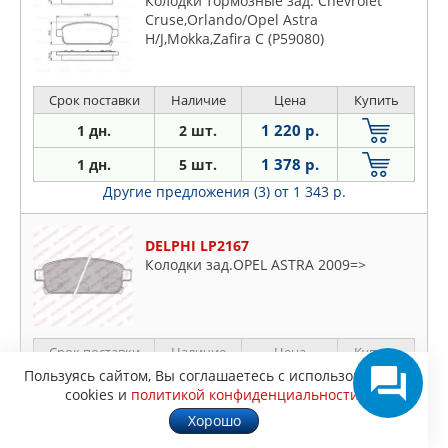
Колодки тормозные зад. Chevrolet
Cruse,Orlando/Opel Astra
H/J,Mokka,Zafira C (P59080)
Срок поставки
Наличие
Цена
Купить
1 220 р.
1 дн.
2 шт.
1 378 р.
1 дн.
5 шт.
Другие предложения (3)
от 1 343 р.
DELPHI LP2167
Колодки зад.OPEL ASTRA 2009=>
Срок поставки
Наличие
Цена
Купить
Пользуясь сайтом, Вы соглашаетесь с использованием
1 255 р.
1 дн.
11 шт.
cookies и
политикой конфиденциальности
.
1 806 р.
1 дн.
8 шт.
Хорошо
Еще предложение (1)
за 1 866 р.