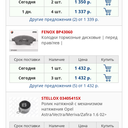
1 350 р.
Сегодня
2 шт.
1 337 р.
1 дн.
4 шт.
Другие предложения (2)
от 1 339 р.
FENOX BP43060
Колодки тормозные дисковые | перед
прав/лев |
Срок поставки
Наличие
Цена
Купить
1 432 р.
Сегодня
1 шт.
1 432 р.
Сегодня
3 шт.
Другие предложения (5)
от 1 432 р.
STELLOX 0340541SX
Ролик натяжной c механизмом
натяжения Opel
Astra/Vectra/Meriva/Zafira 1.6 02>
Срок поставки
Наличие
Цена
Купить