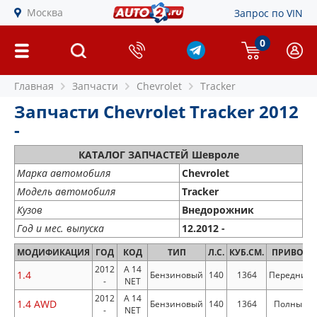
Москва
Запрос по VIN
0
Главная
Запчасти
Chevrolet
Tracker
Запчасти Chevrolet Tracker 2012
-
КАТАЛОГ ЗАПЧАСТЕЙ Шевроле
Марка автомобиля
Chevrolet
Модель автомобиля
Tracker
Кузов
Внедорожник
Год и мес. выпуска
12.2012 -
МОДИФИКАЦИЯ
ГОД
КОД
ТИП
Л.С.
КУБ.СМ.
ПРИВОД
2012
A 14
1.4
Бензиновый
140
1364
Передний
-
NET
2012
A 14
1.4 AWD
Бензиновый
140
1364
Полный
-
NET