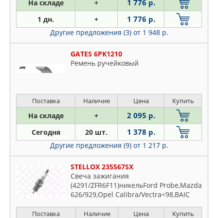
1 776 р.
На складе
+
1 776 р.
1 дн.
+
Другие предложения (3)
от 1 948 р.
GATES 6PK1210
Ремень ручейковый
Поставка
Наличие
Цена
Купить
2 095 р.
На складе
+
1 378 р.
Сегодня
20 шт.
Другие предложения (9)
от 1 217 р.
STELLOX 235567SX
Свеча зажигания
(4291/ZFR6F11)никельFord Probe,Mazda
626/929,Opel Calibra/Vectra<98,BAIC
Поставка
Наличие
Цена
Купить