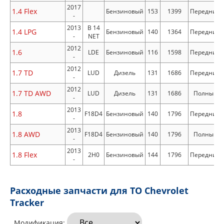
2017
1.4 Flex
Бензиновый
153
1399
Передний
-
2013
B 14
1.4 LPG
Бензиновый
140
1364
Передний
-
NET
2012
1.6
LDE
Бензиновый
116
1598
Передний
-
2012
1.7 TD
LUD
Дизель
131
1686
Передний
-
2012
1.7 TD AWD
LUD
Дизель
131
1686
Полный
-
2013
1.8
F18D4
Бензиновый
140
1796
Передний
-
2013
1.8 AWD
F18D4
Бензиновый
140
1796
Полный
-
2013
1.8 Flex
2H0
Бензиновый
144
1796
Передний
-
Расходные запчасти для ТО Chevrolet
Tracker
Модификация: