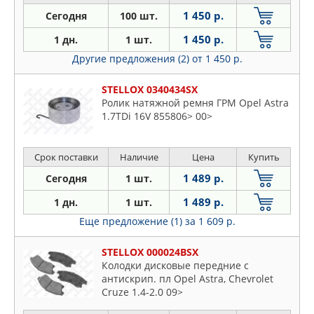
1 450 р.
Сегодня
100 шт.
1 450 р.
1 дн.
1 шт.
Другие предложения (2)
от 1 450 р.
STELLOX 0340434SX
Ролик натяжной ремня ГРМ Opel Astra
1.7TDi 16V 855806> 00>
Срок поставки
Наличие
Цена
Купить
1 489 р.
Сегодня
1 шт.
1 489 р.
1 дн.
1 шт.
Еще предложение (1)
за 1 609 р.
STELLOX 000024BSX
Колодки дисковые передние с
антискрип. пл Opel Astra, Chevrolet
Cruze 1.4-2.0 09>