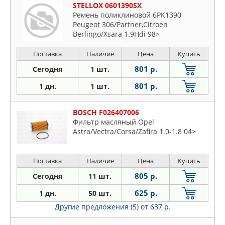
STELLOX 0601390SX
Ремень поликлиновой 6PK1390
Peugeot 306/Partner,Citroen
Berlingo/Xsara 1.9Hdi 98>
Поставка
Наличие
Цена
Купить
801 р.
Сегодня
1 шт.
801 р.
1 дн.
1 шт.
BOSCH F026407006
Фильтр масляный Opel
Astra/Vectra/Corsa/Zafira 1.0-1.8 04>
Поставка
Наличие
Цена
Купить
805 р.
Сегодня
11 шт.
625 р.
1 дн.
50 шт.
Другие предложения (5)
от 637 р.