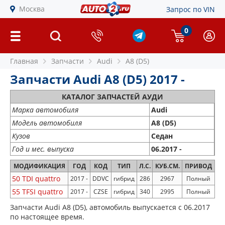
Москва
Запрос по VIN
0
Главная
Запчасти
Audi
A8 (D5)
Запчасти Audi A8 (D5) 2017 -
КАТАЛОГ ЗАПЧАСТЕЙ АУДИ
Марка автомобиля
Audi
Модель автомобиля
A8 (D5)
Кузов
Седан
Год и мес. выпуска
06.2017 -
МОДИФИКАЦИЯ
ГОД
КОД
ТИП
Л.С.
КУБ.СМ.
ПРИВОД
50 TDI quattro
2017 -
DDVC
гибрид
286
2967
Полный
55 TFSI quattro
2017 -
CZSE
гибрид
340
2995
Полный
Запчасти Audi A8 (D5), автомобиль выпускается с 06.2017
по настоящее время.