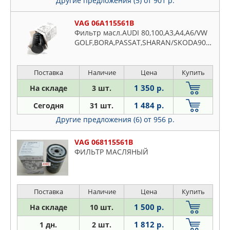
Другие предложения (5)
от 901 р.
VAG 06A115561B
Фильтр масл.AUDI 80,100,A3,A4,A6/VW
GOLF,BORA,PASSAT,SHARAN/SKODA90=>
Поставка
Наличие
Цена
Купить
1 350 р.
На складе
3 шт.
1 484 р.
Сегодня
31 шт.
Другие предложения (6)
от 956 р.
VAG 068115561B
ФИЛЬТР МАСЛЯНЫЙ
Поставка
Наличие
Цена
Купить
1 500 р.
На складе
10 шт.
1 812 р.
1 дн.
2 шт.