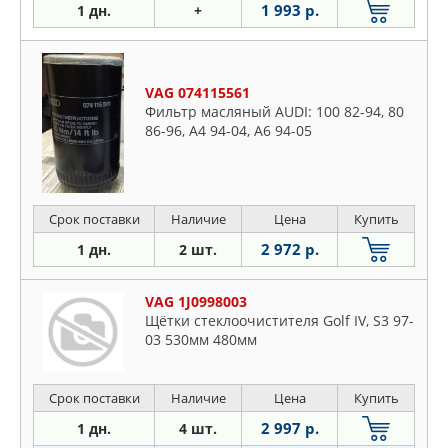
1 993 р.
1 дн.
+
VAG 074115561
Фильтр масляный AUDI: 100 82-94, 80
86-96, A4 94-04, A6 94-05
Срок поставки
Наличие
Цена
Купить
2 972 р.
1 дн.
2 шт.
VAG 1J0998003
Щётки стеклоочистителя Golf IV, S3 97-
03 530мм 480мм
Срок поставки
Наличие
Цена
Купить
2 997 р.
1 дн.
4 шт.