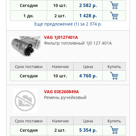
2 582 р.
Сегодня
10 шт.
1 428 р.
1 дн.
2 шт.
Еще предложение (1)
за 2 374 р.
VAG 1J0127401A
Фильтр топливный 1J0 127 401A
Срок поставки
Наличие
Цена
Купить
4 760 р.
Сегодня
10 шт.
VAG 03E260849A
Ремень ручейковый
Срок поставки
Наличие
Цена
Купить
5 354 р.
Сегодня
2 шт.