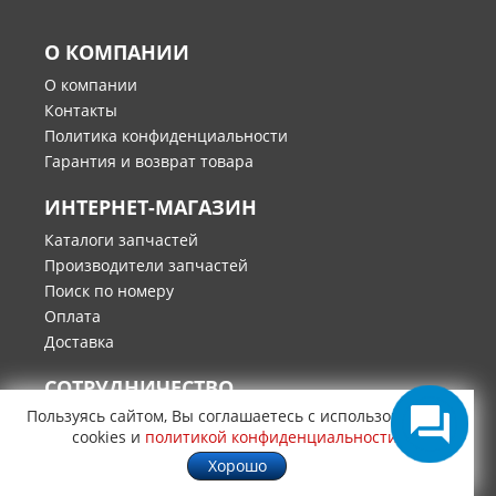
О КОМПАНИИ
О компании
Контакты
Политика конфиденциальности
Гарантия и возврат товара
ИНТЕРНЕТ-МАГАЗИН
Каталоги запчастей
Производители запчастей
Поиск по номеру
Оплата
Доставка
СОТРУДНИЧЕСТВО
Пользуясь сайтом, Вы соглашаетесь с использованием
Поставщикам
cookies и
политикой конфиденциальности
.
Оптовикам
Хорошо
Скидки