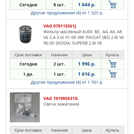
1 644 р.
Сегодня
8 шт.
Другие предложения (4)
от 1 325 р.
VAG 078115561J
Фильтр масляный AUDI: 80 , A4, A6, A8
V6 2.4-3.0i 91-06 VW: PASSAT (B5) 2.8i V6
96-05 SKODA: SUPERB 2.8i V6
Срок поставки
Наличие
Цена
Купить
1 996 р.
Сегодня
2 шт.
1 616 р.
1 дн.
1 шт.
Другие предложения (4)
от 1 761 р.
VAG 101905631G
Свеча зажигания
Срок поставки
Наличие
Цена
Купить