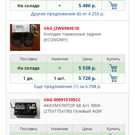
5 486 р.
На складе
+
Другие предложения (6)
от 4 255 р.
VAG JZW698451D
Колодки тормозные задние
(ECONOMY)
Поставка
Наличие
Цена
Купить
5 538 р.
На складе
+
5 720 р.
1 дн.
1 шт.
Еще предложение (1)
за 6 708 р.
VAG 000915105CC
АККУМУЛЯТОР 68 А/ч 380A
(275x175x190) Гелевый AGM
Поставка
Наличие
Цена
Купить