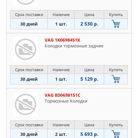
Срок поставки
Наличие
Цена
Купить
2 530 р.
30 дней
1 шт.
VAG 1K0698451K
Колодки тормозные задние
Срок поставки
Наличие
Цена
Купить
5 129 р.
30 дней
1 шт.
VAG 8D0698151C
Тормозные Колодки
Срок поставки
Наличие
Цена
Купить
5 693 р.
30 дней
2 шт.