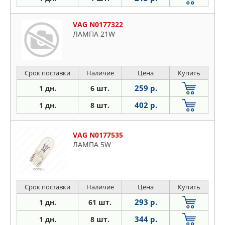
VAG N0177322
ЛАМПА 21W
Срок поставки
Наличие
Цена
Купить
259 р.
1 дн.
6 шт.
402 р.
1 дн.
8 шт.
VAG N0177535
ЛАМПА 5W
Срок поставки
Наличие
Цена
Купить
293 р.
1 дн.
61 шт.
344 р.
1 дн.
8 шт.