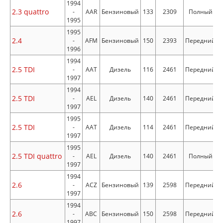
1994
2.3 quattro
-
AAR
Бензиновый
133
2309
Полный
1995
1995
2.4
-
AFM
Бензиновый
150
2393
Передний
1996
1994
2.5 TDI
-
AAT
Дизель
116
2461
Передний
1997
1994
2.5 TDI
-
AEL
Дизель
140
2461
Передний
1997
1995
2.5 TDI
-
AAT
Дизель
114
2461
Передний
1997
1995
2.5 TDI quattro
-
AEL
Дизель
140
2461
Полный
1997
1994
2.6
-
ACZ
Бензиновый
139
2598
Передний
1997
1994
2.6
-
ABC
Бензиновый
150
2598
Передний
1997