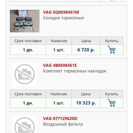
VAG 5Q0698451M
Колодки тормозные
Срок поставки
Наличие
Цена
Купить
6 720 р.
1 дн.
1 шт.
VAG 4B0698451E
Комплект тормозных накладок
Срок поставки
Наличие
Цена
Купить
10 323 р.
1 дн.
1 шт.
VAG 077129620D
Воздушный фильтр