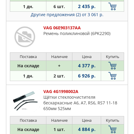
2 435 р.
1 дн.
6 шт.
Другие предложения (2)
от 3 061 р.
VAG 06E903137AA
Ремень поликлиновой (6PK2290)
Поставка
Наличие
Цена
Купить
4 377 р.
На складе
+
6 926 р.
1 дн.
2 шт.
VAG 4G1998002A
Щётки стеклоочистителя
бескаркасные A6, A7, RS6, RS7 11-18
650мм 525мм
Поставка
Наличие
Цена
Купить
4 884 р.
На складе
1 шт.