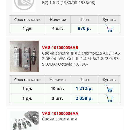
B2) 1.6 D [1980/08-1986/08]
Срок поставки
Наличие
Цена
Купить
870 р.
1 дн.
4 шт.
VAG 101000036AB
Свеча зажигания 3 электрода AUDI: A6
2.0E 94- VW: Golf III 1.4i/1.6i/1.8i/2.0i 93-
SKODA: Octavia 1.6i 96-
Срок поставки
Наличие
Цена
Купить
1 212 р.
1 дн.
10 шт.
2 058 р.
1 дн.
3 шт.
VAG 101000036AA
Свеча зажигания