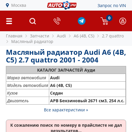
Москва
Запрос по VIN
0
Главная
Запчасти
Audi
A6 (4B, C5)
2.7 quattro
Масляный радиатор
Масляный радиатор Audi A6 (4B,
C5) 2.7 quattro 2001 - 2004
КАТАЛОГ ЗАПЧАСТЕЙ Ауди
Марка автомобиля
Audi
Модель автомобиля
A6 (4B, C5)
Кузов
Седан
Двигатель
APB Бензиновый 2671 см3, 254 л.с.
Все характеристики »
К сожалению поиск по номеру
в прайслисте не дал
результатов...