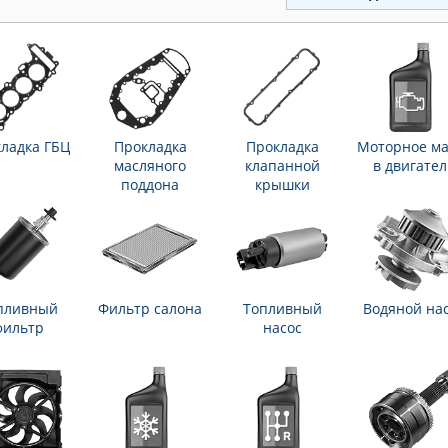
ладка ГБЦ
Прокладка
Прокладка
Моторное ма
масляного
клапанной
в двигател
поддона
крышки
пливный
Фильтр салона
Топливный
Водяной на
фильтр
насос