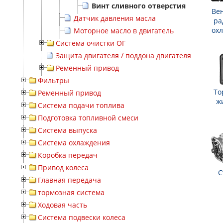
Винт сливного отверстия
Ве
Датчик давления масла
ра
ох
Моторное масло в двигатель
Система очистки ОГ
Защита двигателя / поддона двигателя
Ременный привод
Фильтры
То
Ременный привод
ж
Система подачи топлива
Подготовка топливной смеси
Система выпуска
Система охлаждения
Коробка передач
Привод колеса
С
Главная передача
тормозная система
Ходовая часть
Система подвески колеса