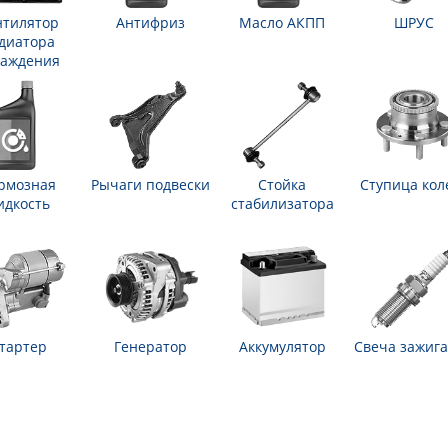
нтилятор
Антифриз
Масло АКПП
ШРУС
диатора
лаждения
рмозная
Рычаги подвески
Стойка
Ступица кол
идкость
стабилизатора
тартер
Генератор
Аккумулятор
Свеча зажиг