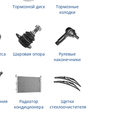
Тормозной диск
Тормозные
колодки
еса
Шаровая опора
Рулевые
наконечники
ания
Радиатор
Щетки
кондиционера
стеклоочистителя