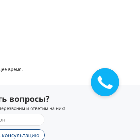
щее время.
Закажите
звонок
сть вопросы?
перезвоним и ответим на них!
 консультацию