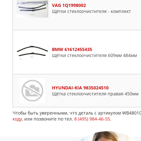
VAG 1Q1998002
Щётки стеклоочистителя - комплект
BMW 61612455435
Щётки стеклоочистителя 609мм 484мм
HYUNDAI-KIA 9835024510
Щётка стеклоочистителя правая 450мм
Чтобы быть уверенными, что деталь с артикулом WB48010
коду
, или позвоните по тел.
8 (495) 984-46-55
.