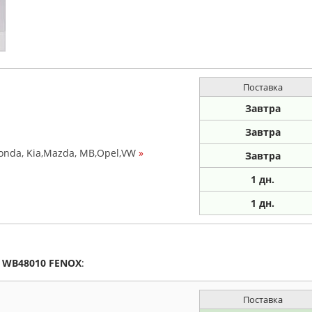
Поставка
Завтра
Завтра
 Honda, Kia,Mazda, MB,Opel,VW
»
Завтра
1
дн.
1
дн.
а
WB48010
FENOX
:
Поставка