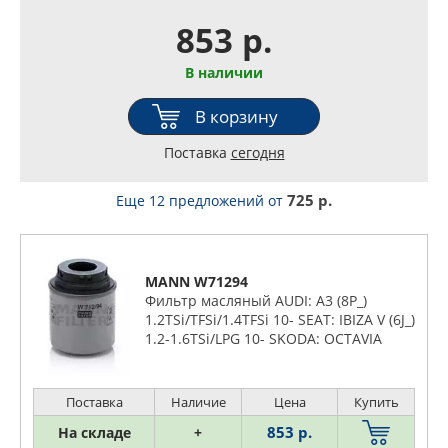
853 р.
В наличии
В корзину
Поставка
сегодня
725 р.
Еще 12 предложений
от
MANN W71294
Фильтр масляный AUDI: A3 (8P_)
1.2TSi/TFSi/1.4TFSi 10- SEAT: IBIZA V (6J_)
1.2-1.6TSi/LPG 10- SKODA: OCTAVIA
(1Z_) 1.2TSi/1.4TSi 10-, RAPID (NH_) 1.2-
1.6i/TSi 12-
Поставка
Наличие
Цена
Купить
853 р.
На складе
+