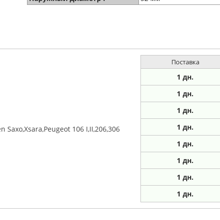
Поставка
1 дн.
1 дн.
1
дн.
1
дн.
Saxo,Xsara,Peugeot 106 I,II,206,306
1
дн.
1
дн.
1
дн.
1
дн.