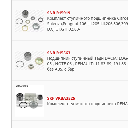
SNR R15919
Комплект ступичного подшипника Citroen 
Solenza,Peugeot 106 I,II,205 I,II,206,306,309 I
D,CJ,CT,GTI 02.83-
SNR R15563
Подшипник ступичный задн DACIA: LOGAN
05-, NOTE 06-, RENAULT: 11 83-89, 19 I 8
без ABS, с бар
SKF VKBA3525
Комплект ступичного подшипника RENAUL