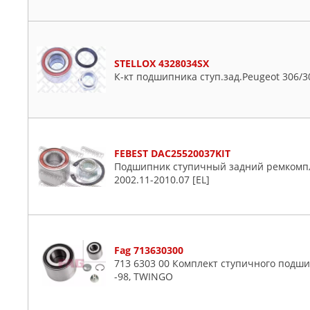
STELLOX 4328034SX
К-кт подшипника ступ.зад.Peugeot 306/30
FEBEST DAC25520037KIT
Подшипник ступичный задний ремкомпл
2002.11-2010.07 [EL]
Fag 713630300
713 6303 00 Комплект ступичного подшип
-98, TWINGO