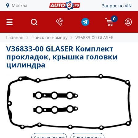
Москва
Запрос по VIN
0
Главная
Поиск по номеру
V36833-00 GLASER
V36833-00 GLASER Комплект
прокладок, крышка головки
цилиндра
Характеристики
Применимость