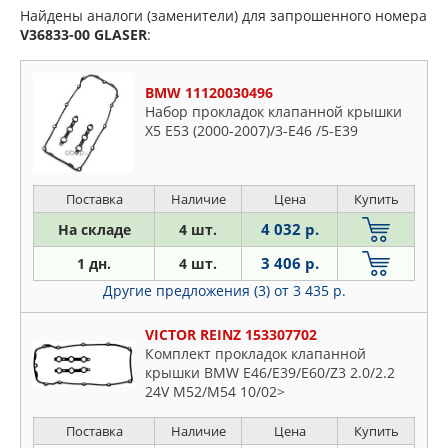
Найдены аналоги (заменители) для запрошенного номера
V36833-00
GLASER
:
BMW 11120030496
Набор прокладок клапанной крышки
X5 E53 (2000-2007)/3-E46 /5-E39
Поставка
Наличие
Цена
Купить
4 032 р.
На складе
4 шт.
3 406 р.
1 дн.
4 шт.
Другие предложения (3)
от 3 435 р.
VICTOR REINZ 153307702
Комплект прокладок клапанной
крышки BMW E46/E39/E60/Z3 2.0/2.2
24V M52/M54 10/02>
Поставка
Наличие
Цена
Купить