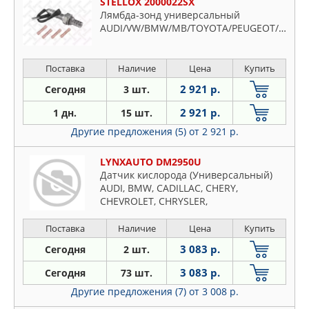
STELLOX 2000022SX
Лямбда-зонд универсальный
AUDI/VW/BMW/MB/TOYOTA/PEUGEOT/OPEL/FORD/MAZDA
Поставка
Наличие
Цена
Купить
2 921 р.
Сегодня
3 шт.
2 921 р.
1 дн.
15 шт.
Другие предложения (5)
от 2 921 р.
LYNXAUTO DM2950U
Датчик кислорода (Универсальный)
AUDI, BMW, CADILLAC, CHERY,
CHEVROLET, CHRYSLER,
CITROEN/PEUGEOT, D
Поставка
Наличие
Цена
Купить
3 083 р.
Сегодня
2 шт.
3 083 р.
Сегодня
73 шт.
Другие предложения (7)
от 3 008 р.