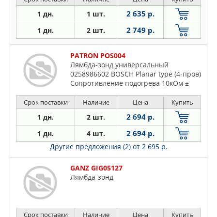
2 635 р.
1 дн.
1 шт.
2 749 р.
1 дн.
2 шт.
PATRON POS004
Лямбда-зонд универсальный
0258986602 BOSCH Planar type (4-пров)
Cопротивление подогрева 10кОм ±
4кОм, 12 отверстий.
Срок поставки
Наличие
Цена
Купить
2 694 р.
1 дн.
2 шт.
2 694 р.
1 дн.
4 шт.
Другие предложения (2)
от 2 695 р.
GANZ GIG05127
Лямбда-зонд
Срок поставки
Наличие
Цена
Купить