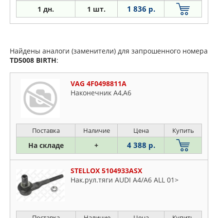
1 836 р.
1 дн.
1 шт.
Найдены аналоги (заменители) для запрошенного номера
TD5008
BIRTH
:
VAG 4F0498811A
Наконечник A4,A6
Поставка
Наличие
Цена
Купить
4 388 р.
На складе
+
STELLOX 5104933ASX
Нак.рул.тяги AUDI A4/A6 ALL 01>
Поставка
Наличие
Цена
Купить