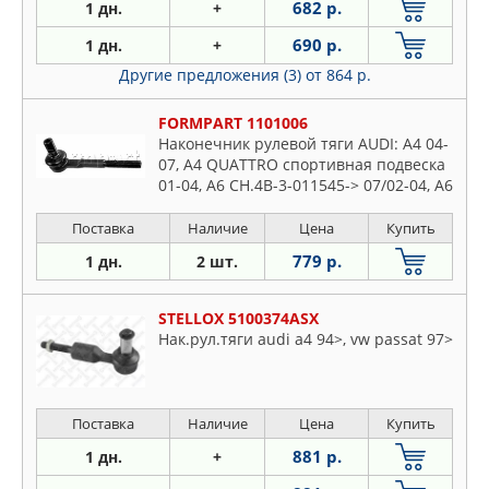
682 р.
1 дн.
+
690 р.
1 дн.
+
Другие предложения (3)
от 864 р.
FORMPART 1101006
Наконечник рулевой тяги AUDI: A4 04-
07, A4 QUATTRO спортивная подвеска
01-04, A6 CH.4B-3-011545-> 07/02-04, A6
04-
Поставка
Наличие
Цена
Купить
779 р.
1 дн.
2 шт.
STELLOX 5100374ASX
Нак.рул.тяги audi a4 94>, vw passat 97>
Поставка
Наличие
Цена
Купить
881 р.
1 дн.
+