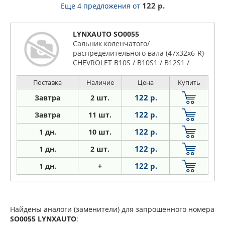
122 р.
Еще 4 предложения
от
LYNXAUTO SO0055
Сальник коленчатого/
распределительного вала (47x32x6-R)
CHEVROLET B10S / B10S1 / B12S1 /
F12S3 / F8C
Поставка
Наличие
Цена
Купить
122 р.
Завтра
2 шт.
122 р.
Завтра
11 шт.
122 р.
1
дн.
10 шт.
122 р.
1
дн.
2 шт.
122 р.
1
дн.
+
Найдены аналоги (заменители) для запрошенного номера
SO0055
LYNXAUTO
: