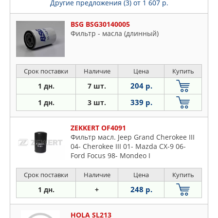
Другие предложения (3)
от 1 607 р.
BSG BSG30140005
Фильтр - масла (длинный)
Срок поставки
Наличие
Цена
Купить
204 р.
1 дн.
7 шт.
339 р.
1 дн.
3 шт.
ZEKKERT OF4091
Фильтр масл. Jeep Grand Cherokee III
04- Cherokee III 01- Mazda CX-9 06-
Ford Focus 98- Mondeo I
Срок поставки
Наличие
Цена
Купить
248 р.
1 дн.
+
HOLA SL213