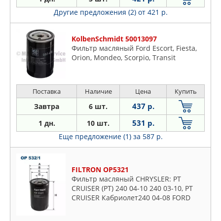
Другие предложения (2)
от 421 р.
KolbenSchmidt 50013097
Фильтр масляный Ford Escort, Fiesta,
Orion, Mondeo, Scorpio, Transit
Поставка
Наличие
Цена
Купить
437 р.
Завтра
6 шт.
531 р.
1 дн.
10 шт.
Еще предложение (1)
за 587 р.
FILTRON OP5321
Фильтр масляный CHRYSLER: PT
CRUISER (PT) 240 04-10 240 03-10, PT
CRUISER Кабриолет240 04-08 FORD
USA: MUSTANG Convertible (C) 380 93-
99, MUSTANG купе (C) 380 93-9