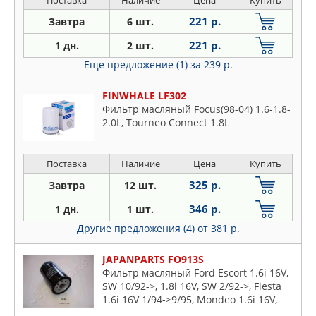
Поставка
Наличие
Цена
Купить
221 р.
Завтра
6 шт.
221 р.
1 дн.
2 шт.
Еще предложение (1)
за 239 р.
FINWHALE LF302
Фильтр масляный Focus(98-04) 1.6-1.8-
2.0L, Tourneo Connect 1.8L
Поставка
Наличие
Цена
Купить
325 р.
Завтра
12 шт.
346 р.
1 дн.
1 шт.
Другие предложения (4)
от 381 р.
JAPANPARTS FO913S
Фильтр масляный Ford Escort 1.6i 16V,
SW 10/92->, 1.8i 16V, SW 2/92->, Fiesta
1.6i 16V 1/94->9/95, Mondeo 1.6i 16V,
1.8i 16V 3/93->