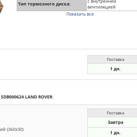
с внутренней
Тип тормозного диска:
вентиляцией
Показать все
Поставка
1 дн.
а
SDB000624
LAND ROVER
:
Поставка
Завтра
й (360x30)
1 дн.