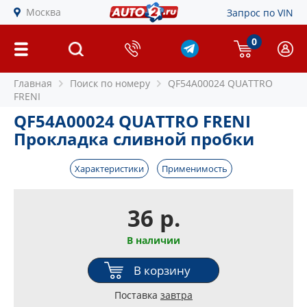
Москва
Запрос по VIN
0
Главная
Поиск по номеру
QF54A00024 QUATTRO
FRENI
QF54A00024 QUATTRO FRENI
Прокладка сливной пробки
Характеристики
Применимость
36 р.
В наличии
В корзину
Поставка
завтра