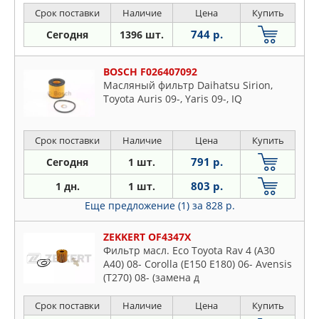
Срок поставки
Наличие
Цена
Купить
744 р.
Сегодня
1396 шт.
BOSCH F026407092
Масляный фильтр Daihatsu Sirion,
Toyota Auris 09-, Yaris 09-, IQ
Срок поставки
Наличие
Цена
Купить
791 р.
Сегодня
1 шт.
803 р.
1 дн.
1 шт.
Еще предложение (1)
за 828 р.
ZEKKERT OF4347X
Фильтр масл. Eco Toyota Rav 4 (A30
A40) 08- Corolla (E150 E180) 06- Avensis
(T270) 08- (замена д
Срок поставки
Наличие
Цена
Купить