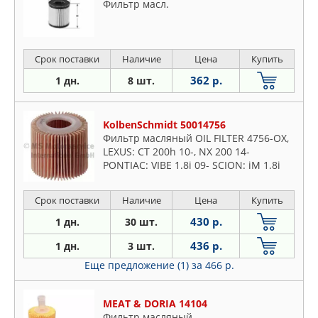
Фильтр масл.
Срок поставки
Наличие
Цена
Купить
362 р.
1 дн.
8 шт.
KolbenSchmidt 50014756
Фильтр масляный OIL FILTER 4756-OX,
LEXUS: CT 200h 10-, NX 200 14-
PONTIAC: VIBE 1.8i 09- SCION: iM 1.8i
16-, xD 1.8i 08-14 TOYOTA: AVENSIS 1.6-
2.0i 08-, PRIUS
Срок поставки
Наличие
Цена
Купить
430 р.
1 дн.
30 шт.
436 р.
1 дн.
3 шт.
Еще предложение (1)
за 466 р.
MEAT & DORIA 14104
Фильтр масляный