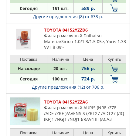
589 р.
Сегодня
151 шт.
Другие предложения (8)
от 633 р.
TOYOTA 04152YZZD6
Фильтр масляный Daihatsu
Materia/Sirion 1.0/1.3/1.5 05>, Yaris 1.33
VVT-iI 09>
Поставка
Наличие
Цена
Купить
756 р.
На складе
20 шт.
724 р.
Сегодня
100 шт.
Другие предложения (12)
от 706 р.
TOYOTA 04152YZZA6
Фильтр масляный AURIS (NRE /ZZE
/ADE /ZRE )/AVENSIS (ZRT27 /ADT27 )/IQ
(KPJ1 /NGJ1 /NUJ1 )/RAV4 III (ACA3
/ACE/ALA3 )/URNAB CRUISER (NSP1
/NLP1 /ZSP1 )/YARIS (
Поставка
Наличие
Цена
Купить