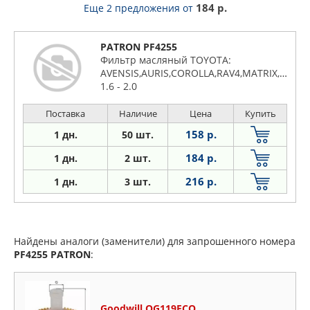
184 р.
Еще 2 предложения
от
PATRON PF4255
Фильтр масляный TOYOTA:
AVENSIS,AURIS,COROLLA,RAV4,MATRIX,YARIS,
1.6 - 2.0
Поставка
Наличие
Цена
Купить
158 р.
1 дн.
50 шт.
184 р.
1 дн.
2 шт.
216 р.
1
дн.
3 шт.
Найдены аналоги (заменители) для запрошенного номера
PF4255
PATRON
:
Goodwill OG119ECO