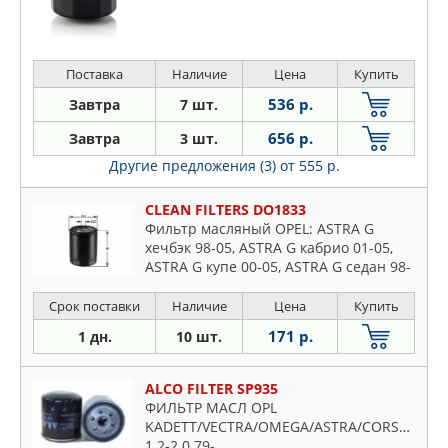
Поставка
Наличие
Цена
Купить
536 р.
Завтра
7 шт.
656 р.
Завтра
3 шт.
Другие предложения (3)
от 555 р.
CLEAN FILTERS DO1833
Фильтр масляный OPEL: ASTRA G
хечбэк 98-05, ASTRA G кабрио 01-05,
ASTRA G купе 00-05, ASTRA G седан 98-
05, ASTRA G универсал 98-04, ASTRA G
фургон 00-05, ASTRA H
Срок поставки
Наличие
Цена
Купить
171 р.
1 дн.
10 шт.
ALCO FILTER SP935
ФИЛЬТР МАСЛ OPL
KADETT/VECTRA/OMEGA/ASTRA/CORSA/SAAB
1.2-2.0 79-