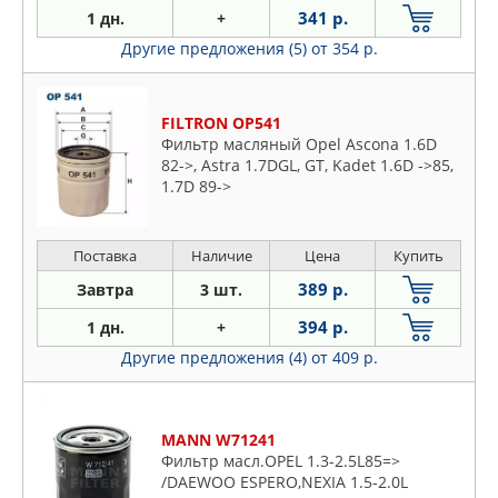
341 р.
1 дн.
+
Другие предложения (5)
от 354 р.
FILTRON OP541
Фильтр масляный Opel Ascona 1.6D
82->, Astra 1.7DGL, GT, Kadet 1.6D ->85,
1.7D 89->
Поставка
Наличие
Цена
Купить
389 р.
Завтра
3 шт.
394 р.
1 дн.
+
Другие предложения (4)
от 409 р.
MANN W71241
Фильтр масл.OPEL 1.3-2.5L85=>
/DAEWOO ESPERO,NEXIA 1.5-2.0L