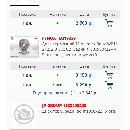
Поставка
Наличие
Цена
Купить
2 763 р.
1 дн.
+
FENOX TB219339
Диск тормозной Mercedes-Benz W211-
212, 2.0-5.0, 02- Задний, 300x68x22мм,
5 отверст., вентилируемый
Поставка
Наличие
Цена
Купить
3 153 р.
1 дн.
+
3 290 р.
1 дн.
2 шт.
Еще предложение (1)
за 3 842 р.
JP GROUP 1363203200
Диск торм. задн. вент.[300x22] 5 отв.