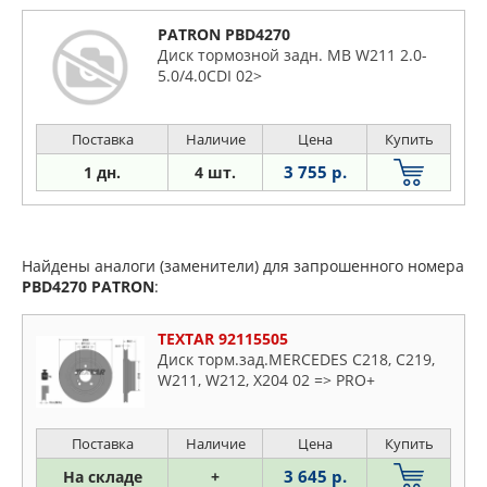
PATRON PBD4270
Диск тормозной задн. MB W211 2.0-
5.0/4.0CDI 02>
Поставка
Наличие
Цена
Купить
3 755 р.
1 дн.
4 шт.
Найдены аналоги (заменители) для запрошенного номера
PBD4270
PATRON
:
TEXTAR 92115505
Диск торм.зад.MERCEDES C218, C219,
W211, W212, X204 02 => PRO+
Поставка
Наличие
Цена
Купить
3 645 р.
На складе
+