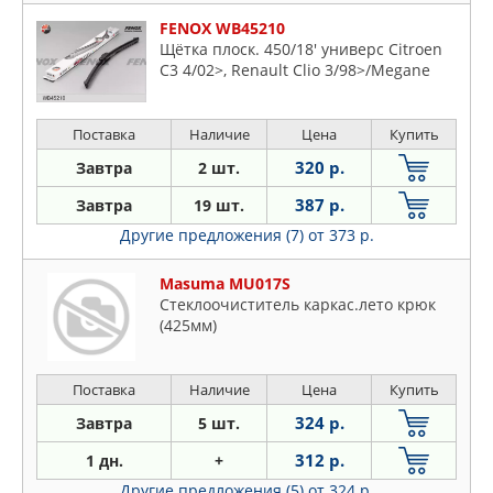
FENOX WB45210
Щётка плоск. 450/18' универс Citroen
C3 4/02>, Renault Clio 3/98>/Megane
Поставка
Наличие
Цена
Купить
320 р.
Завтра
2 шт.
387 р.
Завтра
19 шт.
Другие предложения (7)
от 373 р.
Masuma MU017S
Стеклоочиститель каркас.лето крюк
(425мм)
Поставка
Наличие
Цена
Купить
324 р.
Завтра
5 шт.
312 р.
1 дн.
+
Другие предложения (5)
от 324 р.