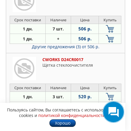
Срок поставки
Наличие
Цена
Купить
506 р.
1 дн.
7 шт.
506 р.
1 дн.
+
Другие предложения (3)
от 506 р.
CWORKS D24CR0017
Щетка стеклоочистителя
Срок поставки
Наличие
Цена
Купить
520 р.
1 дн.
3 шт.
520 р.
1 дн.
+
Пользуясь сайтом, Вы соглашаетесь с использованием
Еще предложение (1)
за 520 р.
cookies и
политикой конфиденциальности
.
Хорошо
SAT ST1900017