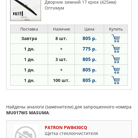
Дворник зимний 17 крюк (425мм)
Оптимум
Поставка
Наличие
Цена
Купить
805 р.
Завтра
8 шт.
775 р.
1 дн.
+
805 р.
1
дн.
3 шт.
805 р.
1
дн.
+
805 р.
1
дн.
100 шт.
Найдены аналоги (заменители) для запрошенного номера
MU017WS
MASUMA
:
PATRON PWB430CQ
Щетка стеклоочистителя