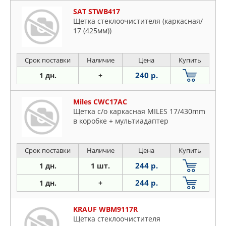
SAT STWB417
Щетка стеклоочистителя (каркасная/
17 (425мм))
Срок поставки
Наличие
Цена
Купить
240 р.
1 дн.
+
Miles CWC17AC
Щетка с/о каркасная MILES 17/430mm
в коробке + мультиадаптер
Срок поставки
Наличие
Цена
Купить
244 р.
1 дн.
1 шт.
244 р.
1 дн.
+
KRAUF WBM9117R
Щетка стеклоочистителя