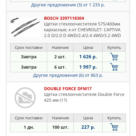
Другие предложения (3)
от 1 233 р.
BOSCH 3397118304
Щетки стеклоочистителя 575/400мм
каркасные, к-кт CHEVROLET: CAPTIVA
2.0 D/2.0 D 4WD/2.4/2.4 4WD/3.2 4WD
06- DODGE: CALIBER 1.8 06- FIAT: IDEA
1.2 16V/1.3 D Multijet
Срок поставки
Наличие
Цена
Купить
1 626 р.
Завтра
2 шт.
1 997 р.
Завтра
6 шт.
Другие предложения (6)
от 863 р.
DOUBLE FORCE DFM17
Щетка стеклоочистителя Double Force
425 мм (17)
Срок поставки
Наличие
Цена
Купить
227 р.
1 дн.
100 шт.