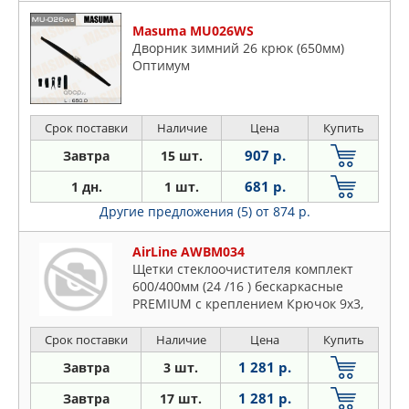
Masuma MU026WS
Дворник зимний 26 крюк (650мм)
Оптимум
Срок поставки
Наличие
Цена
Купить
907 р.
Завтра
15 шт.
681 р.
1 дн.
1 шт.
Другие предложения (5)
от 874 р.
AirLine AWBM034
Щетки стеклоочистителя комплект
600/400мм (24 /16 ) бескаркасные
PREMIUM с креплением Крючок 9x3,
9x4 мм , 2 штуки
Срок поставки
Наличие
Цена
Купить
1 281 р.
Завтра
3 шт.
1 281 р.
Завтра
17 шт.