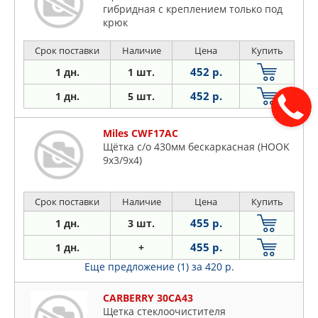
гибридная с креплением только под
крюк
Срок поставки
Наличие
Цена
Купить
452 р.
1 дн.
1 шт.
452 р.
1 дн.
5 шт.
Miles CWF17AC
Щётка с/о 430мм бескаркасная (HOOK
9x3/9x4)
Срок поставки
Наличие
Цена
Купить
455 р.
1 дн.
3 шт.
455 р.
1 дн.
+
Еще предложение (1)
за 420 р.
CARBERRY 30CA43
Щетка стеклоочистителя