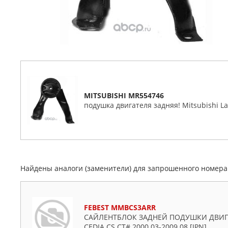
MITSUBISHI MR554746
подушка двигателя задняя! Mitsubishi L
Найдены аналоги (заменители) для запрошенного номер
FEBEST MMBCS3ARR
САЙЛЕНТБЛОК ЗАДНЕЙ ПОДУШКИ ДВИГАТ
CEDIA CS CT# 2000.03-2009.08 [JPN]