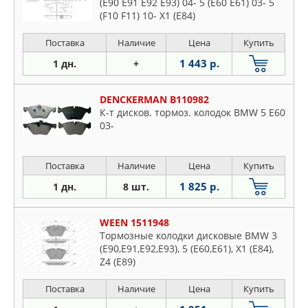
(E90 E91 E92 E93) 04- 5 (E60 E61) 03- 5
(F10 F11) 10- X1 (E84)
Поставка
Наличие
Цена
Купить
1 443 р.
1 дн.
+
DENCKERMAN B110982
К-т дисков. тормоз. колодок BMW 5 E60
03-
Поставка
Наличие
Цена
Купить
1 825 р.
1 дн.
8 шт.
WEEN 1511948
Тормозные колодки дисковые BMW 3
(E90,E91,E92,E93), 5 (E60,E61), X1 (E84),
Z4 (E89)
Поставка
Наличие
Цена
Купить