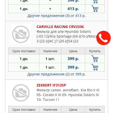
398 р.
1 дн.
+
413 р.
1 дн.
+
Другие предложения (3)
от 413 р.
CARVILLE RACING CRV2336
Фильтр для а/м Hyundai Solaris
(-03.12)/Kia Sportage (04-)(10-)/Москвич
3 (22-)/JAC J7 (20-)/JS4 (22
Срок поставки
Наличие
Цена
Купить
399 р.
1 дн.
1 шт.
399 р.
1 дн.
1 шт.
Другие предложения (2)
от 399 р.
ZEKKERT IF3125P
Фильтр салон. антибакт. Kia Rio II III
05- Cerato II III 09- Hyundai Solaris IV
10- Tucson I I
Срок поставки
Наличие
Цена
Купить