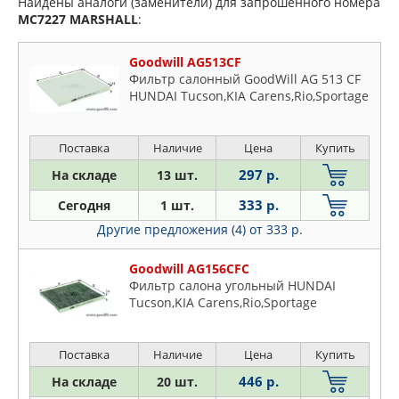
Найдены аналоги (заменители) для запрошенного номера
MC7227
MARSHALL
:
Goodwill AG513CF
Фильтр салонный GoodWill AG 513 CF
HUNDAI Tucson,KIA Carens,Rio,Sportage
Поставка
Наличие
Цена
Купить
297 р.
На складе
13 шт.
333 р.
Сегодня
1 шт.
Другие предложения (4)
от 333 р.
Goodwill AG156CFC
Фильтр салона угольный HUNDAI
Tucson,KIA Carens,Rio,Sportage
Поставка
Наличие
Цена
Купить
446 р.
На складе
20 шт.