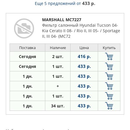
433 р.
Еще 5 предложений
от
MARSHALL MC7227
Фильтр салонный Hyundai Tucson 04-
Kia Cerato II 08- / Rio II, III 05- / Sportage
II, III 04- (MC72
Поставка
Наличие
Цена
Купить
416 р.
Сегодня
2 шт.
433 р.
Сегодня
1 шт.
433 р.
1
дн.
1 шт.
433 р.
1
дн.
+
433 р.
1
дн.
1 шт.
433 р.
1
дн.
34 шт.