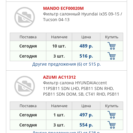
MANDO ECF00020M
Фильтр салонный Hyundai ix35 09-15 /
Tucson 04-13
Поставка
Наличие
Цена
Купить
489 р.
Сегодня
10 шт.
516 р.
Сегодня
3 шт.
Другие предложения (6)
от 515 р.
AZUMI AC11312
Фильтр салона HYUNDAIAccent
11PSB11 SDN LHD, PSB11 SDN RHD,
PSB11 SDN DOM, SB, CT41 RHD, PSB11
SDN, PSB11 HB, PSB11 HB LHD PR, CT41
LHD, SB HB(2010-2014), Accent 15CT41
Поставка
Наличие
Цена
Купить
RHD, CT51, CU41 SDN RHD, CT41 SDN
497 р.
Сегодня
1 шт.
LHD, PSB15 SDN, PSB15 LHD(2014-2020)
554 р.
Сегодня
3 шт.
Другие предложения (6)
от 528 р.