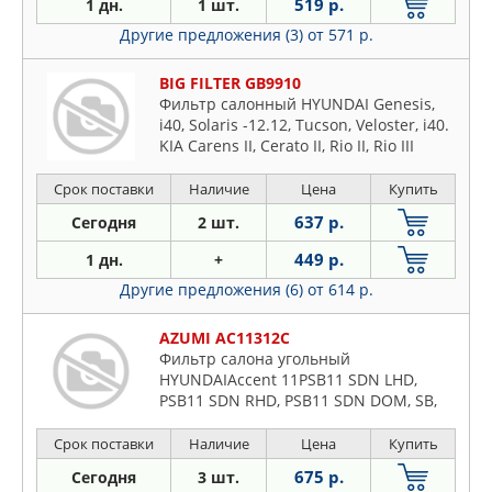
519 р.
1 дн.
1 шт.
Другие предложения (3)
от 571 р.
BIG FILTER GB9910
Фильтр салонный HYUNDAI Genesis,
i40, Solaris -12.12, Tucson, Veloster, i40.
KIA Carens II, Cerato II, Rio II, Rio III
-12.12, Sportage II
Срок поставки
Наличие
Цена
Купить
637 р.
Сегодня
2 шт.
449 р.
1 дн.
+
Другие предложения (6)
от 614 р.
AZUMI AC11312C
Фильтр салона угольный
HYUNDAIAccent 11PSB11 SDN LHD,
PSB11 SDN RHD, PSB11 SDN DOM, SB,
CT41 RHD, PSB11 SDN, PSB11 HB, PSB11
HB LHD PR, CT41 LHD, SB HB(2010-2014),
Срок поставки
Наличие
Цена
Купить
Accent 15CT41 RHD, CT51, CU41 SDN
675 р.
Сегодня
3 шт.
RHD, CT41 SDN LHD, PSB15 SDN, PSB15