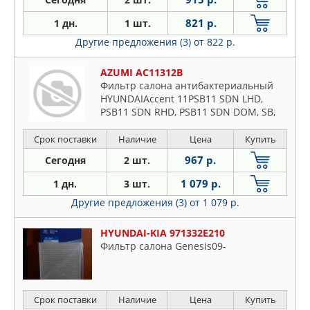
821 р.
1 дн.
1 шт.
Другие предложения (3)
от 822 р.
AZUMI AC11312B
Фильтр салона антибактериальный
HYUNDAIAccent 11PSB11 SDN LHD,
PSB11 SDN RHD, PSB11 SDN DOM, SB,
CT41 RHD, PSB11 SDN, PSB11 HB, PSB11
HB LHD PR, CT41 LHD, SB HB(2010-2014),
Срок поставки
Наличие
Цена
Купить
Accent 15CT41 RHD, CT51, CU41 SDN
967 р.
Сегодня
2 шт.
RHD, CT41 SDN LHD, PSB15 SDN, PSB15
LHD(2014-
1 079 р.
1 дн.
3 шт.
Другие предложения (3)
от 1 079 р.
HYUNDAI-KIA 971332E210
Фильтр салона Genesis09-
Срок поставки
Наличие
Цена
Купить