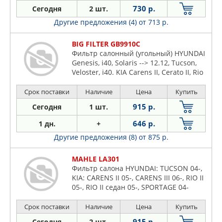
730 р.
Сегодня
2 шт.
Другие предложения (4)
от 713 р.
BIG FILTER GB9910C
Фильтр салонный (угольный) HYUNDAI
Genesis, i40, Solaris --> 12.12, Tucson,
Veloster, i40. KIA Carens II, Cerato II, Rio
II, Rio III --> 12.12, Sportage II
Срок поставки
Наличие
Цена
Купить
915 р.
Сегодня
1 шт.
646 р.
1 дн.
+
Другие предложения (8)
от 875 р.
MAHLE LA301
Фильтр салона HYUNDAI: TUCSON 04-,
KIA: CARENS II 05-, CARENS III 06-, RIO II
05-, RIO II седан 05-, SPORTAGE 04-
Срок поставки
Наличие
Цена
Купить
915 р.
Сегодня
2 шт.