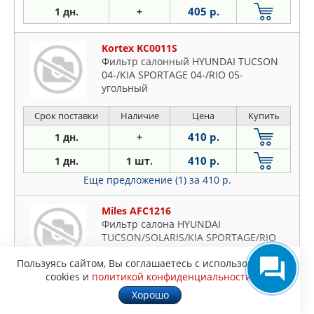
405 р.
1 дн.
+
Kortex KC0011S
Фильтр салонный HYUNDAI TUCSON
04-/KIA SPORTAGE 04-/RIO 05-
угольный
Срок поставки
Наличие
Цена
Купить
410 р.
1 дн.
+
410 р.
1 дн.
1 шт.
Еще предложение (1)
за 410 р.
Miles AFC1216
Фильтр салона HYUNDAI
TUCSON/SOLARIS/KIA SPORTAGE/RIO
угольный
Пользуясь сайтом, Вы соглашаетесь с использованием
cookies и
политикой конфиденциальности
.
Срок поставки
Наличие
Цена
Купить
Хорошо
433 р.
1 дн.
+