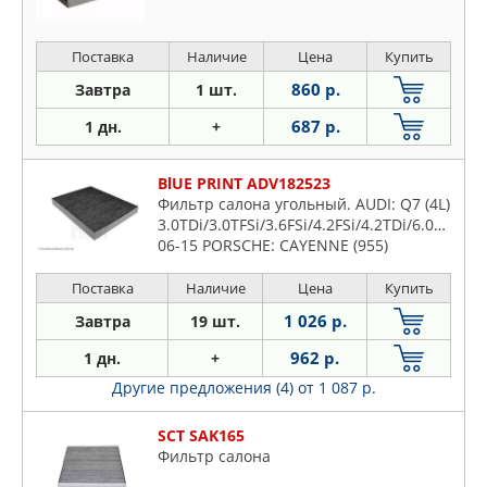
Поставка
Наличие
Цена
Купить
860 р.
Завтра
1 шт.
687 р.
1 дн.
+
BlUE PRINT ADV182523
Фильтр салона угольный. AUDI: Q7 (4L)
3.0TDi/3.0TFSi/3.6FSi/4.2FSi/4.2TDi/6.0TDi
06-15 PORSCHE: CAYENNE (955)
3.2i/3.6i/GTS 4.8/S 4.5/S 4.8/Turbo
4.5/Turbo S 4.5
Поставка
Наличие
Цена
Купить
1 026 р.
Завтра
19 шт.
962 р.
1 дн.
+
Другие предложения (4)
от 1 087 р.
SCT SAK165
Фильтр салона