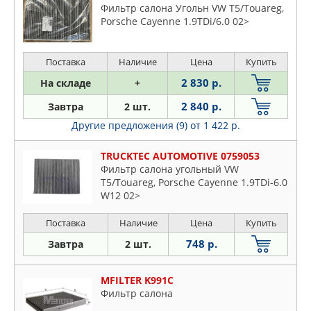
Фильтр салона Угольн VW T5/Touareg,
Porsche Cayenne 1.9TDi/6.0 02>
Поставка
Наличие
Цена
Купить
2 830 р.
На складе
+
2 840 р.
Завтра
2 шт.
Другие предложения (9)
от 1 422 р.
TRUCKTEC AUTOMOTIVE 0759053
Фильтр салона угольный VW
T5/Touareg, Porsche Cayenne 1.9TDi-6.0
W12 02>
Поставка
Наличие
Цена
Купить
748 р.
Завтра
2 шт.
MFILTER K991C
Фильтр салона