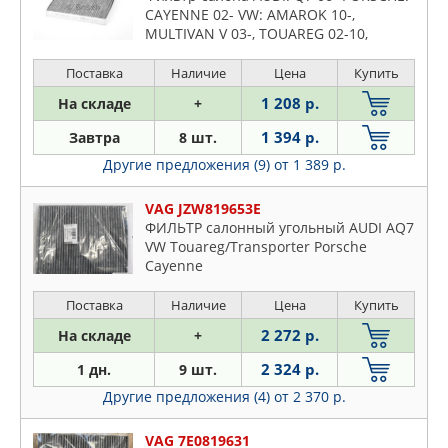
CAYENNE 02- VW: AMAROK 10-,
MULTIVAN V 03-, TOUAREG 02-10,
TRANSPORTER V 03-, TRANSPORTER V
фургон 03-
Поставка
Наличие
Цена
Купить
1 208 р.
На складе
+
1 394 р.
Завтра
8 шт.
Другие предложения (9)
от 1 389 р.
VAG JZW819653E
ФИЛЬТР салонный угольный AUDI AQ7
VW Touareg/Transporter Porsche
Cayenne
Поставка
Наличие
Цена
Купить
2 272 р.
На складе
+
2 324 р.
1 дн.
9 шт.
Другие предложения (4)
от 2 370 р.
VAG 7E0819631