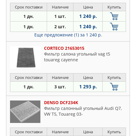
Срок поставки
Наличие
Цена
Купить
1 240 р.
1 дн.
1 шт.
1 240 р.
1 дн.
2 шт.
Еще предложение (1)
за 1 240 р.
CORTECO 21653015
Фильтр салона угольный vag t5
touareg cayenne
Срок поставки
Наличие
Цена
Купить
1 293 р.
1 дн.
3 шт.
DENSO DCF234K
Фильтр салонный угольный Audi Q7,
VW T5, Touareg 03-
Срок поставки
Наличие
Цена
Купить