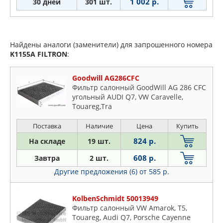
1 002 р.
30 дней
301 шт.
Найдены аналоги (заменители) для запрошенного номера
K1155A
FILTRON
:
Goodwill AG286CFC
Фильтр салонный GoodWill AG 286 CFC
угольный AUDI Q7, VW Caravelle,
Touareg,Tra
Поставка
Наличие
Цена
Купить
824 р.
На складе
19 шт.
608 р.
Завтра
2 шт.
Другие предложения (6)
от 585 р.
KolbenSchmidt 50013949
Фильтр салонный VW Amarok, T5,
Touareg, Audi Q7, Porsche Cayenne