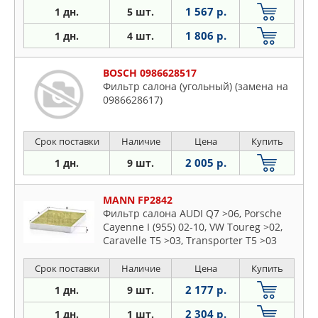
1 567 р.
1 дн.
5 шт.
1 806 р.
1 дн.
4 шт.
BOSCH 0986628517
Фильтр салона (угольный) (замена на
0986628617)
Срок поставки
Наличие
Цена
Купить
2 005 р.
1 дн.
9 шт.
MANN FP2842
Фильтр салона AUDI Q7 >06, Porsche
Cayenne I (955) 02-10, VW Toureg >02,
Caravelle T5 >03, Transporter T5 >03
Срок поставки
Наличие
Цена
Купить
2 177 р.
1 дн.
9 шт.
2 304 р.
1 дн.
1 шт.