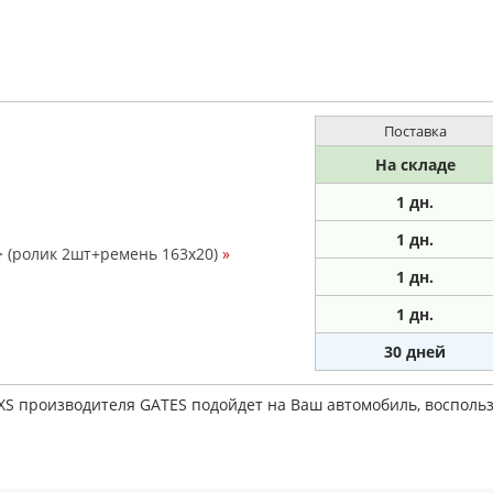
Поставка
На складе
1 дн.
1
дн.
=> (ролик 2шт+ремень 163x20)
»
1
дн.
1
дн.
30 дней
0XS производителя GATES подойдет на Ваш автомобиль, воспол