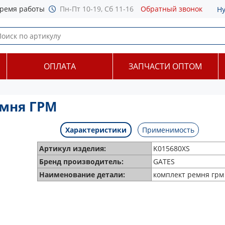
ремя работы
Пн-Пт 10-19, Сб 11-16
Обратный звонок
Н
ОПЛАТА
ЗАПЧАСТИ ОПТОМ
емня ГРМ
Характеристики
Применимость
Артикул изделия:
K015680XS
Бренд производитель:
GATES
Наименование детали:
комплект ремня грм