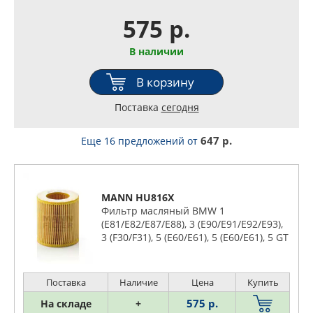
575 р.
В наличии
В корзину
Поставка
сегодня
647 р.
Еще 16 предложений
от
MANN HU816X
Фильтр масляный BMW 1
(E81/E82/E87/E88), 3 (E90/E91/E92/E93),
3 (F30/F31), 5 (E60/E61), 5 (E60/E61), 5 GT
(F07GT), 6 (E63/E64), 7 (E65/E66), 7
(F01/F02), X1 (E84), X3 (E83), X3 (F25), X5
(E70), X6 (E71), Z4 (E85/E86), Z4 (E89)
Поставка
Наличие
Цена
Купить
575 р.
На складе
+