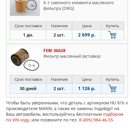
К-т сменного элемента масляного
фильтра [ORG]
Срок поставки
Наличие
Цена
Купить
2 699 р.
1 дн.
2 шт.
FEBI 36628
Фильтp мacляный (вcтaвкa)
Срок поставки
Наличие
Цена
Купить
1 126 р.
30 дней
2 шт.
Чтобы быть уверенными, что деталь с артикулом HU 816 x
производителя MANN, а также ее замены подойдут на
Ваш автомобиль, воспользуйтесь бесплатным
подбором
по VIN коду
, или позвоните по тел.
8 (495) 984-46-55
.