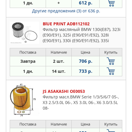
612 р.
1 дн.
+
Другие предложения (3)
от 636 р.
BlUE PRINT ADB112102
Фильтр масляный BMW 130i(E87), 323i
(E90/E91), 325i (E90/E91/E92), 328i
(E90/E91), 330i (E90/E91/E92), 335i
(E90/E91/E92)
Поставка
Наличие
Цена
Купить
706 р.
Завтра
2 шт.
733 р.
1 дн.
14 шт.
JS ASAKASHI OE0053
Фильтр масл.BMW Serie 1/3/5/6/7 05-,
X3 2.5/3.0L 06-, X5 3.0L 06-, X6 3.0/3.5L
08-
Поставка
Наличие
Цена
Купить