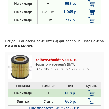
998 р.
На складе
+
1 065 р.
На складе
108 шт.
737 р.
На складе
3 шт.
Найдены аналоги (заменители) для запрошенного номера
HU 816 x
MANN
:
KolbenSchmidt 50014010
Фильтр масляный BMW
E61/E90/E91/X3/X5/Z4 2.0-3.0 05>
Поставка
Наличие
Цена
Купить
608 р.
На складе
+
605 р.
Завтра
7 шт.
Еще предложение (1)
за 860 р.