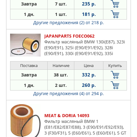
235 р.
Завтра
7 шт.
181 р.
1 дн.
1 шт.
Другие предложения (2)
от 218 р.
JAPANPARTS FOECO062
Фильтр масляный BMW 130i(E87), 323i
(E90/E91), 325i (E90/E91/E92), 328i
(E90/E91), 330i (E90/E91/E92), 335i
(E90/E91/E92)
Поставка
Наличие
Цена
Купить
332 р.
Завтра
38 шт.
260 р.
1 дн.
2 шт.
Другие предложения (4)
от 294 р.
MEAT & DORIA 14093
Фильтр масляный BMW 1
(E81/E82/E87/E88), 3 (E90/E91/E92/E93),
3 (F30/F31), 5 (E60/E61), 5 (E60/E61), 5 GT