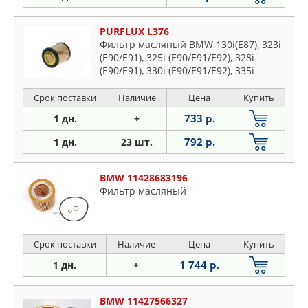
PURFLUX L376
Фильтр масляный BMW 130i(E87), 323i
(E90/E91), 325i (E90/E91/E92), 328i
(E90/E91), 330i (E90/E91/E92), 335i
(E90/E91/E92)
Срок поставки
Наличие
Цена
Купить
733 р.
1 дн.
+
792 р.
1 дн.
23 шт.
BMW 11428683196
Фильтр масляный
Срок поставки
Наличие
Цена
Купить
1 744 р.
1 дн.
+
BMW 11427566327