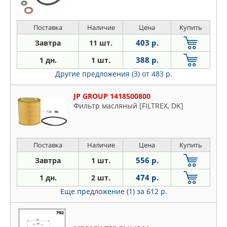
(F07GT), 6 (E63/E64), 7 (E65/E66), 7
(F01/F02), X1 (E84), X3 (E83), X3 (F25), X5
(E70), X6 (E71), Z4 (E85/E86), Z4 (E89)
Поставка
Наличие
Цена
Купить
403 р.
Завтра
11 шт.
388 р.
1 дн.
1 шт.
Другие предложения (3)
от 483 р.
JP GROUP 1418500800
Фильтр масляный [FILTREX, DK]
Поставка
Наличие
Цена
Купить
556 р.
Завтра
1 шт.
474 р.
1 дн.
2 шт.
Еще предложение (1)
за 612 р.