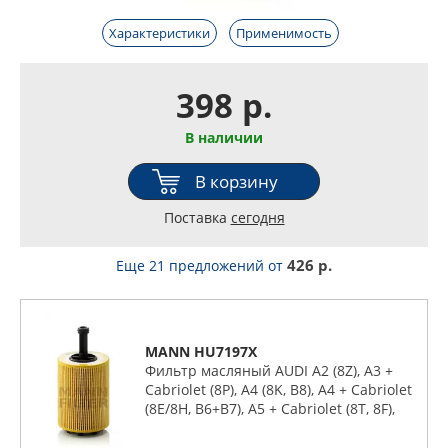
Характеристики
Применимость
398 р.
В наличии
В корзину
Поставка
сегодня
426 р.
Еще 21 предложений
от
MANN HU7197X
Фильтр масляный AUDI A2 (8Z), A3 +
Cabriolet (8P), A4 (8K, B8), A4 + Cabriolet
(8E/8H, B6+B7), A5 + Cabriolet (8T, 8F),
A6 (4F/C6), Q5 (8R), TT / TTS / TTRS II (8J)