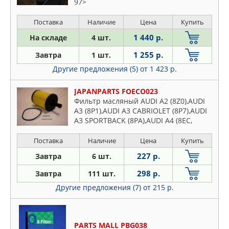
97>
Поставка
Наличие
Цена
Купить
1 440 р.
На складе
4 шт.
1 255 р.
Завтра
1 шт.
Другие предложения (5)
от 1 423 р.
JAPANPARTS FOECO023
Фильтр масляный AUDI A2 (8Z0),AUDI
A3 (8P1),AUDI A3 CABRIOLET (8P7),AUDI
A3 SPORTBACK (8PA),AUDI A4 (8EC,
B7),AUDI A4 (8K2, B8),AUDI A4 ALLROAD
(8KH, B8),AUDI A4 AVA
Поставка
Наличие
Цена
Купить
227 р.
Завтра
6 шт.
298 р.
Завтра
111 шт.
Другие предложения (7)
от 215 р.
PARTS MALL PBG038