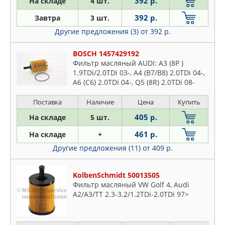
392 р.
На складе
4 шт.
392 р.
Завтра
3 шт.
Другие предложения (3)
от 392 р.
BOSCH 1457429192
Фильтр масляный AUDI: A3 (8P )
1.9TDi/2.0TDi 03-, A4 (B7/B8) 2.0TDi 04-,
A6 (C6) 2.0TDi 04-, Q5 (8R) 2.0TDi 08-
VW: PASSAT (B6) 1.9TDi/2.0TDi 05-,
TIGUAN 2.0TDi 07-
Поставка
Наличие
Цена
Купить
405 р.
На складе
5 шт.
461 р.
На складе
+
Другие предложения (11)
от 409 р.
KolbenSchmidt 50013505
Фильтр масляный VW Golf 4, Audi
A2/A3/TT 2.3-3.2/1.2TDi-2.0TDi 97>