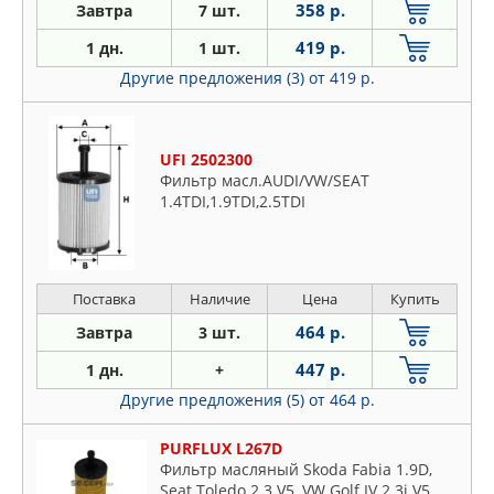
358 р.
Завтра
7 шт.
419 р.
1 дн.
1 шт.
Другие предложения (3)
от 419 р.
UFI 2502300
Фильтр масл.AUDI/VW/SEAT
1.4TDI,1.9TDI,2.5TDI
Поставка
Наличие
Цена
Купить
464 р.
Завтра
3 шт.
447 р.
1 дн.
+
Другие предложения (5)
от 464 р.
PURFLUX L267D
Фильтр масляный Skoda Fabia 1.9D,
Seat Toledo 2.3 V5, VW Golf IV 2.3i V5