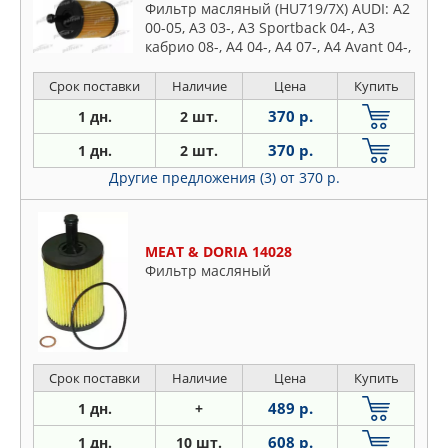
Фильтр масляный (HU719/7X) AUDI: A2
00-05, A3 03-, A3 Sportback 04-, A3
кабрио 08-, A4 04-, A4 07-, A4 Avant 04-,
A4 Avant 08-, A4 кабрио 05-, A6 04-, A6
Avant 05-
Срок поставки
Наличие
Цена
Купить
370 р.
1 дн.
2 шт.
370 р.
1 дн.
2 шт.
Другие предложения (3)
от 370 р.
MEAT & DORIA 14028
Фильтр масляный
Срок поставки
Наличие
Цена
Купить
489 р.
1 дн.
+
608 р.
1 дн.
10 шт.