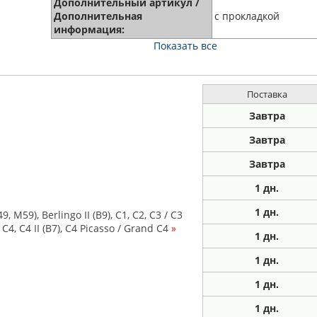
Дополнительный артикул /
Дополнительная
с прокладкой
информация:
Показать все
Поставка
Завтра
Завтра
Завтра
1
дн.
1
дн.
M59), Berlingo II (B9), C1, C2, C3 / C3
l, C4, C4 II (B7), C4 Picasso / Grand C4
»
1
дн.
1
дн.
1
дн.
1
дн.