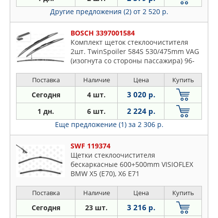
Другие предложения (2)
от 2 520 р.
BOSCH 3397001584
Комплект щеток стеклоочистителя
2шт. TwinSpoiler 584S 530/475mm VAG
(изогнута со стороны пассажира) 96-
08
Поставка
Наличие
Цена
Купить
3 020 р.
Сегодня
4 шт.
2 224 р.
1 дн.
6 шт.
Еще предложение (1)
за 2 306 р.
SWF 119374
Щетки стеклоочистителя
бескаркасные 600+500mm VISIOFLEX
BMW X5 (E70), X6 E71
Поставка
Наличие
Цена
Купить
3 216 р.
Сегодня
23 шт.