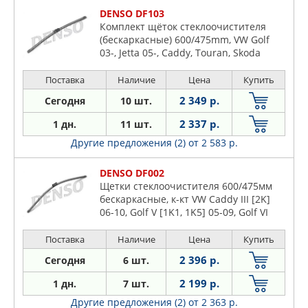
DENSO DF103
Комплект щёток стеклоочистителя
(бескаркасные) 600/475mm, VW Golf
03-, Jetta 05-, Caddy, Touran, Skoda
Octavia
Поставка
Наличие
Цена
Купить
2 349 р.
Сегодня
10 шт.
2 337 р.
1 дн.
11 шт.
Другие предложения (2)
от 2 583 р.
DENSO DF002
Щетки стеклоочистителя 600/475мм
бескаркасные, к-кт VW Caddy III [2K]
06-10, Golf V [1K1, 1K5] 05-09, Golf VI
[5K1, AJ5] 08-14, Jetta V [1K2] 05-10,
Passat B6 [3C2] 05-10
Поставка
Наличие
Цена
Купить
2 396 р.
Сегодня
6 шт.
2 199 р.
1 дн.
7 шт.
Другие предложения (2)
от 2 363 р.