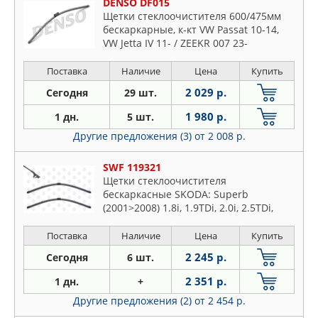
DENSO DF015
Щетки стеклоочистителя 600/475мм
бескаркарные, к-кт VW Passat 10-14,
VW Jetta IV 11- / ZEEKR 007 23-
Поставка
Наличие
Цена
Купить
2 029 р.
Сегодня
29 шт.
1 980 р.
1 дн.
5 шт.
Другие предложения (3)
от 2 008 р.
SWF 119321
Щетки стеклоочистителя
бескаркасные SKODA: Superb
(2001>2008) 1.8i, 1.9TDi, 2.0i, 2.5TDi,
2.8i/VOLKSWAGEN: Passat (2000>) 1.6i,
1.8i, 1.9TDi, 2.0TDi, 2.0i, 2.3i, 2.5TDi, 2.8i,
Поставка
Наличие
Цена
Купить
4.0i
2 245 р.
Сегодня
6 шт.
2 351 р.
1 дн.
+
Другие предложения (2)
от 2 454 р.