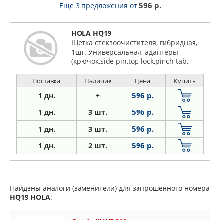
596 р.
Еще 3 предложения
от
HOLA HQ19
Щетка стеклоочистителя, гибридная,
1шт. Универсальная, адаптеры
(крючок,side pin,top lock,pinch tab,
Поставка
Наличие
Цена
Купить
596 р.
1 дн.
+
596 р.
1 дн.
3 шт.
596 р.
1
дн.
3 шт.
596 р.
1
дн.
2 шт.
Найдены аналоги (заменители) для запрошенного номера
HQ19
HOLA
: