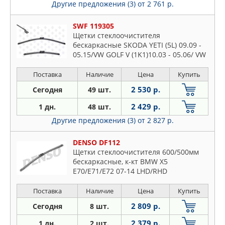
Другие предложения (3)
от 2 761 р.
SWF 119305
Щетки стеклоочистителя
бескаркасные SKODA YETI (5L) 09.09 -
05.15/VW GOLF V (1K1)10.03 - 05.06/ VW
GOLF VI (5K1) 12.10 - 11.13/ VW PASSAT
(3C2) 08.05 - 07.10
Поставка
Наличие
Цена
Купить
2 530 р.
Сегодня
49 шт.
2 429 р.
1 дн.
48 шт.
Другие предложения (3)
от 2 827 р.
DENSO DF112
Щетки стеклоочистителя 600/500мм
бескаркасные, к-кт BMW X5
E70/E71/E72 07-14 LHD/RHD
Поставка
Наличие
Цена
Купить
2 809 р.
Сегодня
8 шт.
2 379 р.
1 дн.
2 шт.