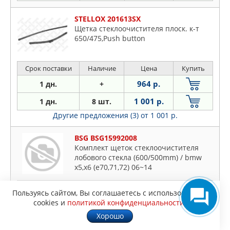
STELLOX 201613SX
Щетка стеклоочистителя плоск. к-т
650/475,Push button
Срок поставки
Наличие
Цена
Купить
964 р.
1 дн.
+
1 001 р.
1 дн.
8 шт.
Другие предложения (3)
от 1 001 р.
BSG BSG15992008
Комплект щеток стеклоочистителя
лобового стекла (600/500mm) / bmw
x5,x6 (e70,71,72) 06~14
Срок поставки
Наличие
Цена
Купить
Пользуясь сайтом, Вы соглашаетесь с использованием
cookies и
политикой конфиденциальности
.
1 090 р.
1 дн.
2 шт.
Хорошо
WEEN 1005018