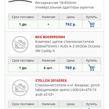
бескаркасная 18/450mm
Универсальная адаптеры (крючок
side pin push button
Срок поставки
Наличие
Цена
Купить
762 р.
1 дн.
+
BSG BSG90992004
Комплект щеток стеклоочистителя
(600x475mm) / AUDI A-3 SKODA Octavia
VW Caddy-II
Срок поставки
Наличие
Цена
Купить
769 р.
1 дн.
6 шт.
STELLOX 201659SX
Стеклоочистители к-кт б/каркас, pinch
tab(щипковое крепл.) 600/24+475/19
audi a3 03>
Срок поставки
Наличие
Цена
Купить