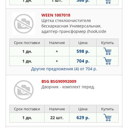
586 р.
1 дн.
1 шт.
WEEN 1007018
Щетка стеклоочистителя
бескаркасная Универсальная,
адаптер-трансформер (hook,side
pin,push button, n
Срок поставки
Наличие
Цена
Купить
598 р.
1 дн.
+
704 р.
1 дн.
+
Другие предложения (4)
от 704 р.
BSG BSG90992009
Дворник - комплект перед.
Срок поставки
Наличие
Цена
Купить
629 р.
1 дн.
22 шт.