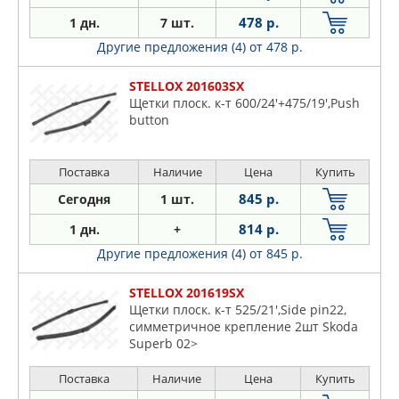
478 р.
1 дн.
7 шт.
Другие предложения (4)
от 478 р.
STELLOX 201603SX
Щетки плоск. к-т 600/24'+475/19',Push
button
Поставка
Наличие
Цена
Купить
845 р.
Сегодня
1 шт.
814 р.
1 дн.
+
Другие предложения (4)
от 845 р.
STELLOX 201619SX
Щетки плоск. к-т 525/21',Side pin22,
симметричное крепление 2шт Skoda
Superb 02>
Поставка
Наличие
Цена
Купить