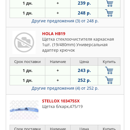
239 р.
1 дн.
+
248 р.
1 дн.
+
Другие предложения (3)
от 248 р.
HOLA HB19
Щетка стеклоочистителя каркасная
1шт. (19/480mm) Универсальная
адаптер крючок
Срок поставки
Наличие
Цена
Купить
243 р.
1 дн.
+
252 р.
1 дн.
+
Другие предложения (4)
от 252 р.
STELLOX 103475SX
Щетка б/карк,475/19
Срок поставки
Наличие
Цена
Купить