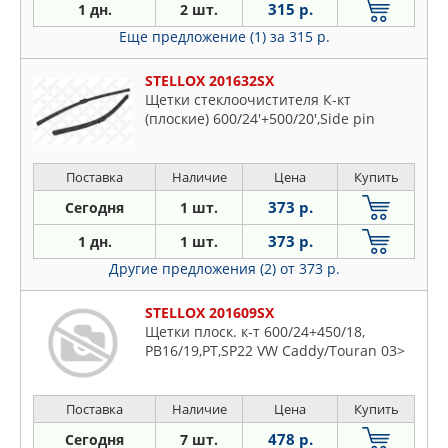
315 р.
1 дн.
2 шт.
Еще предложение (1)
за 315 р.
STELLOX 201632SX
Щетки стеклоочистителя К-кт
(плоские) 600/24'+500/20',Side pin
Поставка
Наличие
Цена
Купить
373 р.
Сегодня
1 шт.
373 р.
1 дн.
1 шт.
Другие предложения (2)
от 373 р.
STELLOX 201609SX
Щетки плоск. к-т 600/24+450/18,
PB16/19,PT,SP22 VW Caddy/Touran 03>
Поставка
Наличие
Цена
Купить
478 р.
Сегодня
7 шт.