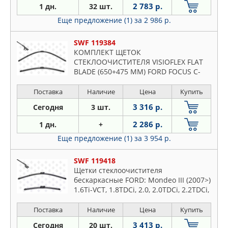
2 783 р.
1 дн.
32 шт.
Еще предложение (1)
за 2 986 р.
SWF 119384
КОМПЛЕКТ ЩЕТОК
СТЕКЛООЧИСТИТЕЛЯ VISIOFLEX FLAT
BLADE (650+475 MM) FORD FOCUS C-
MAX
Поставка
Наличие
Цена
Купить
3 316 р.
Сегодня
3 шт.
2 286 р.
1 дн.
+
Еще предложение (1)
за 3 954 р.
SWF 119418
Щетки стеклоочистителя
бескаркасные FORD: Mondeo III (2007>)
1.6Ti-VCT, 1.8TDCi, 2.0, 2.0TDCi, 2.2TDCi,
2.3, 2.5/VOLVO: C70 CC (2006>) 2.0D, 2.4,
2.4TDi, 2.4i, 2.5i
Поставка
Наличие
Цена
Купить
3 413 р.
Сегодня
20 шт.