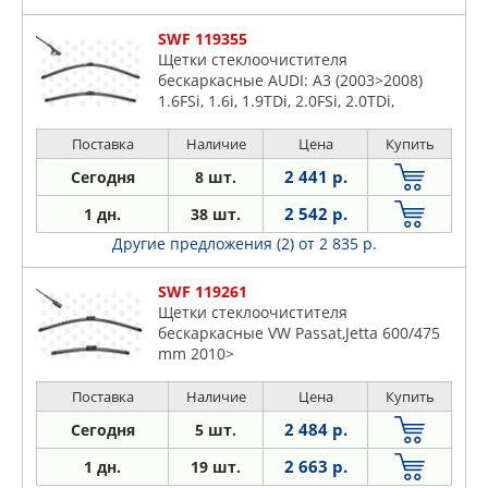
SWF 119355
Щетки стеклоочистителя
бескаркасные AUDI: A3 (2003>2008)
1.6FSi, 1.6i, 1.9TDi, 2.0FSi, 2.0TDi,
3.2i/SKODA: Octavia (2004>2008) 1.4i,
1.6FSi, 1.6i, 1.8TFSi, 1.9TDi, 2.0FSi,
Поставка
Наличие
Цена
Купить
2.0TDi, 2.0TFSi
2 441 р.
Сегодня
8 шт.
2 542 р.
1 дн.
38 шт.
Другие предложения (2)
от 2 835 р.
SWF 119261
Щетки стеклоочистителя
бескаркасные VW Passat,Jetta 600/475
mm 2010>
Поставка
Наличие
Цена
Купить
2 484 р.
Сегодня
5 шт.
2 663 р.
1 дн.
19 шт.