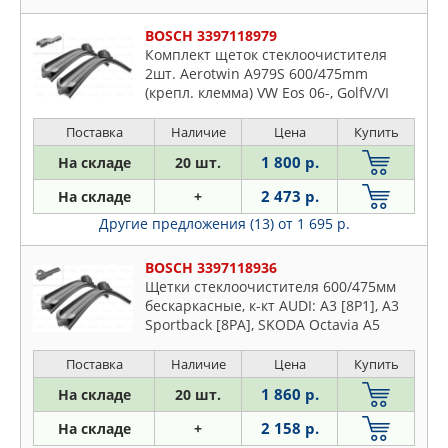
BOSCH 3397118979
Комплект щеток стеклоочистителя
2шт. Aerotwin A979S 600/475mm
(крепл. клемма) VW Eos 06-, GolfV/VI
03-, 08-, Jetta III 05-10, Passat
05-,10-,Scirocco 08-, SKODA Yeti 09-
Поставка
Наличие
Цена
Купить
1 800 р.
На складе
20 шт.
2 473 р.
На складе
+
Другие предложения (13)
от 1 695 р.
BOSCH 3397118936
Щетки стеклоочистителя 600/475мм
бескаркасные, к-кт AUDI: A3 [8P1], A3
Sportback [8PA], SKODA Octavia A5
[1Z3], Octavia Combi A5 [1Z5], VW Golf V
[1K1], Jetta V [1K2]
Поставка
Наличие
Цена
Купить
1 860 р.
На складе
20 шт.
2 158 р.
На складе
+