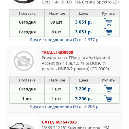
Getz 1.4-1.6 02>, KIA Cerato, Spectra(LD)
1.6 04>, Rio II 1.4-1.6 05>
Поставка
Наличие
Цена
Купить
3 051 р.
Сегодня
89 шт.
3 051 р.
Сегодня
8 шт.
Другие предложения (7)
от 2 977 р.
TRIALLI GD0900
Ремкомплект ГРМ для а/м Hyundai
Accent (99-) 1.4i/1.5i/1.6i DOHC (1
ремень HNBR/2 ролика) (GD 0900)
Поставка
Наличие
Цена
Купить
3 206 р.
Сегодня
1 шт.
3 206 р.
1 дн.
1 шт.
Другие предложения (3)
от 3 206 р.
GATES K015479XS
(7883-11215) Комплект ремня ГРМ