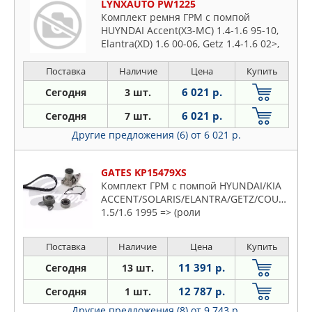
LYNXAUTO PW1225
Комплект ремня ГРМ с помпой
HUYNDAI Accent(X3-MC) 1.4-1.6 95-10,
Elantra(XD) 1.6 00-06, Getz 1.4-1.6 02>,
KIA Cerato, Spectra(LD) 1.6 04>, Rio II
1.4-1.6 05>
Поставка
Наличие
Цена
Купить
6 021 р.
Сегодня
3 шт.
6 021 р.
Сегодня
7 шт.
Другие предложения (6)
от 6 021 р.
GATES KP15479XS
Комплект ГРМ с помпой HYUNDAI/KIA
ACCENT/SOLARIS/ELANTRA/GETZ/COUPE/CER
1.5/1.6 1995 => (роли
Поставка
Наличие
Цена
Купить
11 391 р.
Сегодня
13 шт.
12 787 р.
Сегодня
1 шт.
Другие предложения (8)
от 9 743 р.