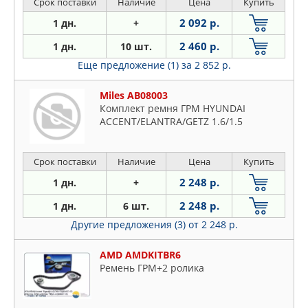
Срок поставки
Наличие
Цена
Купить
2 092 р.
1 дн.
+
2 460 р.
1 дн.
10 шт.
Еще предложение (1)
за 2 852 р.
Miles AB08003
Комплект ремня ГРМ HYUNDAI
ACCENT/ELANTRA/GETZ 1.6/1.5
Срок поставки
Наличие
Цена
Купить
2 248 р.
1 дн.
+
2 248 р.
1 дн.
6 шт.
Другие предложения (3)
от 2 248 р.
AMD AMDKITBR6
Ремень ГРМ+2 ролика