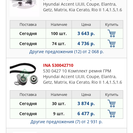
Hyundai Accent I,II,III, Coupe, Elantra,
Getz, Matrix, Kia Cerato, Rio II 1.4,1.5,1.6
(95-)
Поставка
Наличие
Цена
Купить
3 643 р.
Сегодня
100 шт.
4 736 р.
Сегодня
74 шт.
Другие предложения (12)
от 2 068 р.
INA 530042710
530 0427 10 Комплект ремня ГРМ
Hyundai Accent I,II,III, Coupe, Elantra,
Getz, Matrix, Kia Cerato, Rio II 1.4,1.5,1.6
(95-)
Поставка
Наличие
Цена
Купить
3 874 р.
Сегодня
30 шт.
6 477 р.
Сегодня
9 шт.
Другие предложения (7)
от 2 931 р.