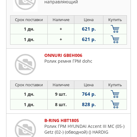
направляющий
Срок поставки
Наличие
Цена
Купить
621 р.
1 дн.
+
621 р.
1 дн.
+
ONNURI GBEH006
Ролик ремня ГРМ dohc
Срок поставки
Наличие
Цена
Купить
764 р.
1 дн.
9 шт.
828 р.
1 дн.
8 шт.
B-RING HBT1805
Ролик ГРМ HYUNDAI Accent III MC (05-)
Getz (02-) (обводной) () HARDIG