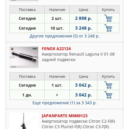
Поставка
Наличие
Цена
Купить
2 898 р.
Сегодня
2 шт.
3 248 р.
Сегодня
10 шт.
Другие предложения (5)
от 3 248 р.
FENOX A22124
Амортизатор Renault Laguna II 01-08
задней подвески
Поставка
Наличие
Цена
Купить
3 042 р.
Сегодня
1 шт.
3 042 р.
1 дн.
+
Еще предложение (1)
за 3 343 р.
JAPANPARTS MM00123
Амортизатор подвески Citron C2-F(R)
Citron C3 Pluriel-F(R) Citron C3-F(R)