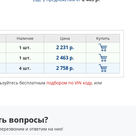
Наличие
Цена
Купить
2 231 р.
1 шт.
2 463 р.
1 шт.
2 758 р.
4 шт.
ользуйтесь бесплатным
подбором по VIN коду
, или
сть вопросы?
перезвоним и ответим на них!