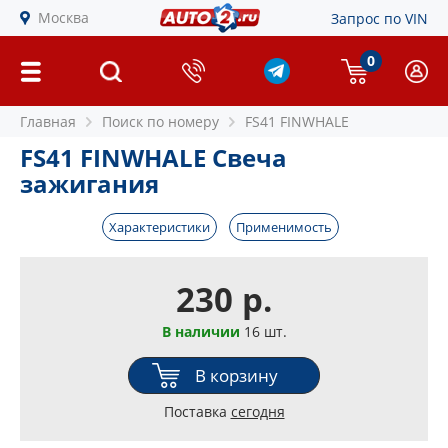
Москва
Запрос по VIN
0
Главная
Поиск по номеру
FS41 FINWHALE
FS41 FINWHALE Свеча
зажигания
Характеристики
Применимость
230 р.
В наличии
16 шт.
В корзину
Поставка
сегодня