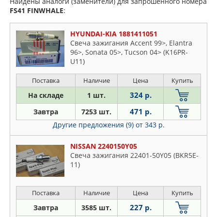
Найдены аналоги (заменители) для запрошенного номера
FS41
FINWHALE
:
HYUNDAI-KIA 1881411051
Свеча зажигания Accent 99>, Elantra
96>, Sonata 05>, Tucson 04> (K16PR-
U11)
Поставка
Наличие
Цена
Купить
324 р.
На складе
1 шт.
471 р.
Завтра
7253 шт.
Другие предложения (9)
от 343 р.
NISSAN 2240150Y05
Свеча зажигания 22401-50Y05 (BKR5E-
11)
Поставка
Наличие
Цена
Купить
227 р.
Завтра
3585 шт.