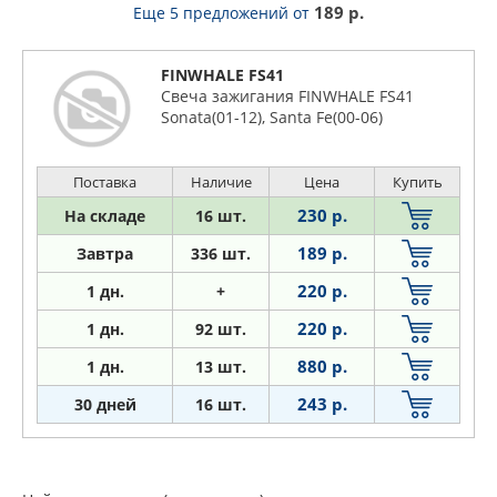
189 р.
Еще 5 предложений
от
FINWHALE FS41
Свеча зажигания FINWHALE FS41
Sonata(01-12), Santa Fe(00-06)
Поставка
Наличие
Цена
Купить
230 р.
На складе
16 шт.
189 р.
Завтра
336 шт.
220 р.
1
дн.
+
220 р.
1
дн.
92 шт.
880 р.
1
дн.
13 шт.
243 р.
30 дней
16 шт.