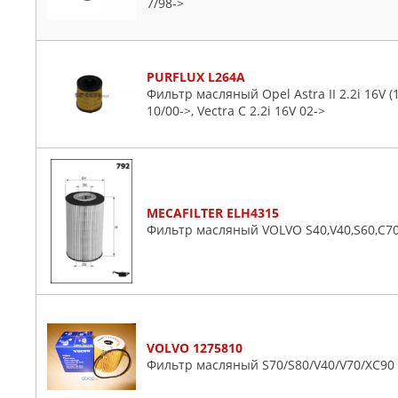
7/98->
PURFLUX L264A
Фильтр масляный Opel Astra II 2.2i 16V (1
10/00->, Vectra C 2.2i 16V 02->
MECAFILTER ELH4315
Фильтр масляный VOLVO S40,V40,S60,C70
VOLVO 1275810
Фильтр масляный S70/S80/V40/V70/XC90 