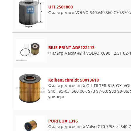
UFI 2501800
Фильтр масл.VOLVO S40,V40,S60,C70,S70,
BlUE PRINT ADF122113
Фильтр масляный VOLVO XC90 I 2.5T 02-14/
KolbenSchmidt 50013618
Фильтр масляный OIL FILTER 618-OX, VOLV
S40 I 95-03, S60 00-, S70 97-00, S80 98-06,
универс
PURFLUX L316
Фильтр масляный Volvo C70 7/98->, S40 7/9