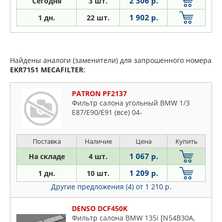
2 306 р.
Сегодня
3 шт.
1 902 р.
1 дн.
22 шт.
Найдены аналоги (заменители) для запрошенного номера
EKR7151
MECAFILTER
:
PATRON PF2137
Фильтр салона угольный BMW 1/3
E87/E90/E91 (все) 04-
Поставка
Наличие
Цена
Купить
1 067 р.
На складе
4 шт.
1 209 р.
1 дн.
10 шт.
Другие предложения (4)
от 1 210 р.
DENSO DCF450K
Фильтр салона BMW 135i [N54B30A,