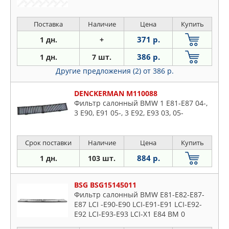
Поставка
Наличие
Цена
Купить
371 р.
1 дн.
+
386 р.
1 дн.
7 шт.
Другие предложения (2)
от 386 р.
DENCKERMAN M110088
Фильтр салонный BMW 1 E81-E87 04-,
3 E90, E91 05-, 3 E92, E93 03, 05-
Срок поставки
Наличие
Цена
Купить
884 р.
1 дн.
103 шт.
BSG BSG15145011
Фильтр салонный BMW E81-E82-E87-
E87 LCI -E90-E90 LCI-E91-E91 LCI-E92-
E92 LCI-E93-E93 LCI-X1 E84 BM 0