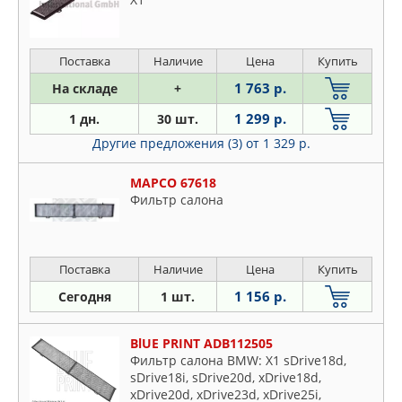
Поставка
Наличие
Цена
Купить
1 763 р.
На складе
+
1 299 р.
1 дн.
30 шт.
Другие предложения (3)
от 1 329 р.
MAPCO 67618
Фильтр салона
Поставка
Наличие
Цена
Купить
1 156 р.
Сегодня
1 шт.
BlUE PRINT ADB112505
Фильтр салона BMW: X1 sDrive18d,
sDrive18i, sDrive20d, xDrive18d,
xDrive20d, xDrive23d, xDrive25i,