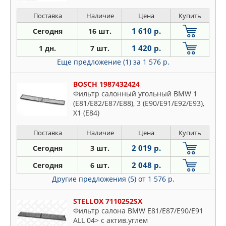
xDrive28i 09-
Поставка
Наличие
Цена
Купить
1 610 р.
Сегодня
16 шт.
1 420 р.
1 дн.
7 шт.
Еще предложение (1)
за 1 576 р.
BOSCH 1987432424
Фильтр салонный угольный BMW 1
(E81/E82/E87/E88), 3 (E90/E91/E92/E93),
X1 (E84)
Поставка
Наличие
Цена
Купить
2 019 р.
Сегодня
3 шт.
2 048 р.
Сегодня
6 шт.
Другие предложения (5)
от 1 576 р.
STELLOX 7110252SX
Фильтр салона BMW E81/E87/E90/E91
ALL 04> с актив.углем