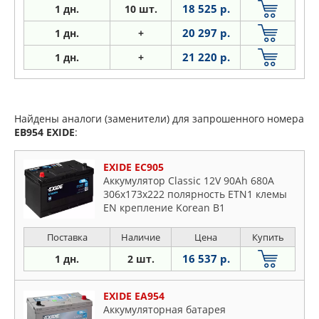
18 525 р.
1 дн.
10 шт.
20 297 р.
1 дн.
+
21 220 р.
1
дн.
+
Найдены аналоги (заменители) для запрошенного номера
EB954
EXIDE
:
EXIDE EC905
Аккумулятор Classic 12V 90Ah 680A
306х173х222 полярность ETN1 клемы
EN крепление Korean B1
Поставка
Наличие
Цена
Купить
16 537 р.
1 дн.
2 шт.
EXIDE EA954
Аккумуляторная батарея