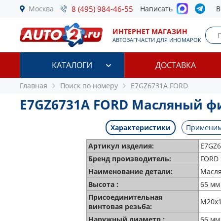
Москва
8 (495) 984-46-55
Написать
В
ИНТЕРНЕТ МАГАЗИН
АВТОЗАПЧАСТИ ДЛЯ ИНОМАРОК
КАТАЛОГИ
ДОСТАВКА
Главная
Поиск по номеру
E7GZ6731A FORD
E7GZ6731A FORD Масляный ф
Характеристики
Применим
Артикул изделия:
E7GZ6
Бренд производитель:
FORD
Наименование детали:
Масл
Высота :
65 мм
Присоединительная
M20x1
винтовая резьба:
Наружный диаметр :
66 мм