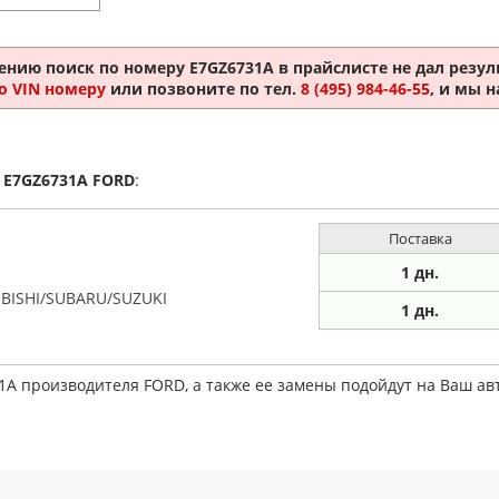
ению поиск по номеру
E7GZ6731A
в прайслисте не дал резуль
о VIN номеру
или позвоните по тел.
8 (495) 984-46-55
, и мы 
а
E7GZ6731A
FORD
:
Поставка
1 дн.
BISHI/SUBARU/SUZUKI
1 дн.
1A производителя FORD, а также ее замены подойдут на Ваш а