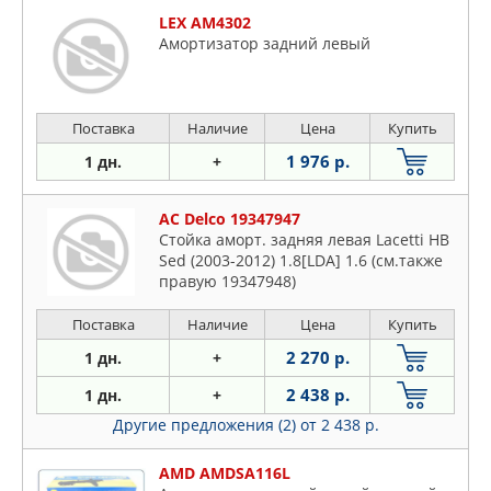
LEX AM4302
Амортизатор задний левый
Поставка
Наличие
Цена
Купить
1 976 р.
1 дн.
+
AC Delco 19347947
Стойка аморт. задняя левая Lacetti HB
Sed (2003-2012) 1.8[LDA] 1.6 (см.также
правую 19347948)
Поставка
Наличие
Цена
Купить
2 270 р.
1 дн.
+
2 438 р.
1 дн.
+
Другие предложения (2)
от 2 438 р.
AMD AMDSA116L