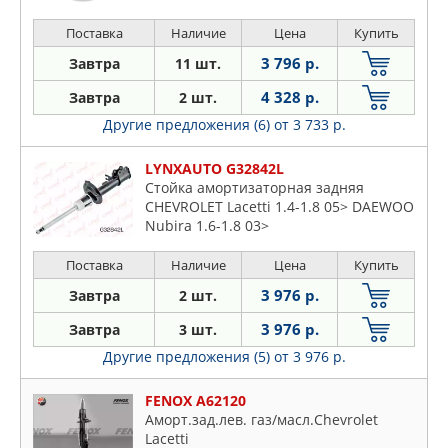
Поставка
Наличие
Цена
Купить
3 796 р.
Завтра
11 шт.
4 328 р.
Завтра
2 шт.
Другие предложения (6)
от 3 733 р.
LYNXAUTO G32842L
Стойка амортизаторная задняя
CHEVROLET Lacetti 1.4-1.8 05> DAEWOO
Nubira 1.6-1.8 03>
Поставка
Наличие
Цена
Купить
3 976 р.
Завтра
2 шт.
3 976 р.
Завтра
3 шт.
Другие предложения (5)
от 3 976 р.
FENOX A62120
Аморт.зад.лев. газ/масл.Сhevrolet
Lacetti