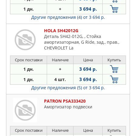
3 694 р.
1 дн.
+
Другие предложения (4)
от 3 694 р.
HOLA SH42012G
Деталь SH42-012G, , Стойка
амоpтизатоpная, G Ride, зад., пpав.,
CHEVROLET La
Срок поставки
Наличие
Цена
Купить
3 694 р.
1 дн.
+
3 694 р.
1 дн.
4 шт.
Другие предложения (5)
от 3 694 р.
PATRON PSA333420
Амортизатор подвески
Срок поставки
Наличие
Цена
Купить