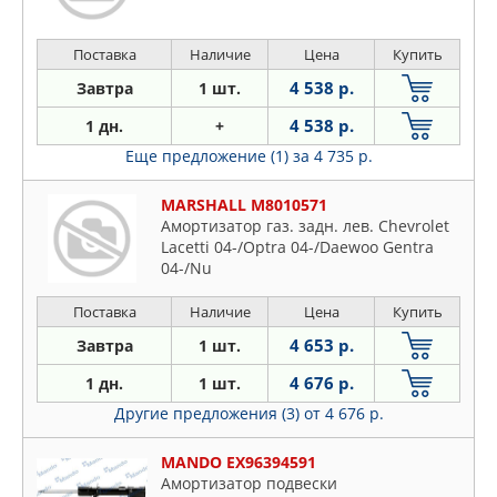
Поставка
Наличие
Цена
Купить
4 538 р.
Завтра
1 шт.
4 538 р.
1 дн.
+
Еще предложение (1)
за 4 735 р.
MARSHALL M8010571
Амортизатор газ. задн. лев. Chevrolet
Lacetti 04-/Optra 04-/Daewoo Gentra
04-/Nu
Поставка
Наличие
Цена
Купить
4 653 р.
Завтра
1 шт.
4 676 р.
1 дн.
1 шт.
Другие предложения (3)
от 4 676 р.
MANDO EX96394591
Амортизатор подвески