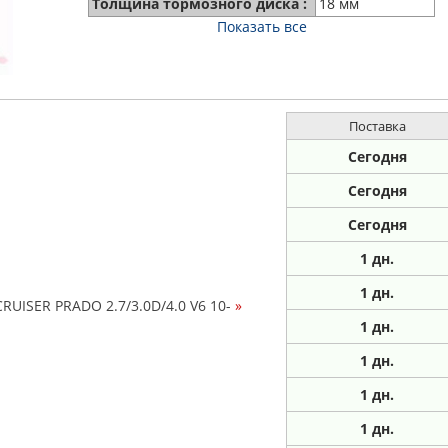
Толщина тормозного диска :
18 мм
Показать все
Поставка
Сегодня
Сегодня
Сегодня
1
дн.
1
дн.
RUISER PRADO 2.7/3.0D/4.0 V6 10-
»
1
дн.
1
дн.
1
дн.
1
дн.