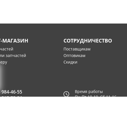
Т-МАГАЗИН
СОТРУДНИЧЕСТВО
пчастей
Поставщикам
ли запчастей
Оптовикам
меру
Скидки
) 984-46-55
Время работы
Пн-Пт 10-19, Сб 11-16
) 507-75-56
© 2003—2026
AUTO2.RU™ интернет магазин запчастей для и