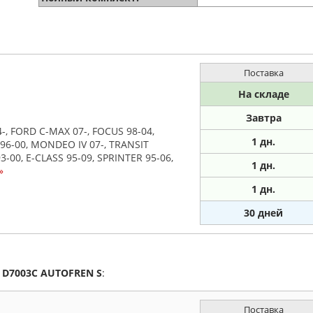
Поставка
На складе
Завтра
-, FORD C-MAX 07-, FOCUS 98-04,
1
дн.
96-00, MONDEO IV 07-, TRANSIT
00, E-CLASS 95-09, SPRINTER 95-06,
1
дн.
»
1
дн.
30 дней
а
D7003C
AUTOFREN S
:
Поставка