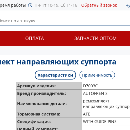
ремя работы
Пн-Пт 10-19, Сб 11-16
Обратный звонок
Н
ОПЛАТА
ЗАПЧАСТИ ОПТОМ
лект направляющих суппорта
Характеристики
Применимость
Артикул изделия:
D7003C
Бренд производитель:
AUTOFREN S
ремкомплект
Наименование детали:
направляющих суппор
Тормозная система:
ATE
Спецификация:
WITH GUIDE PINS
Полный комплект: