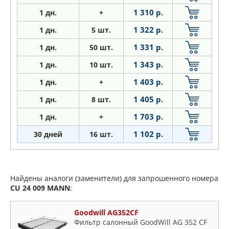
1 310 р.
1
дн.
+
1 322 р.
1
дн.
5 шт.
1 331 р.
1
дн.
50 шт.
1 343 р.
1
дн.
10 шт.
1 403 р.
1
дн.
+
1 405 р.
1
дн.
8 шт.
1 703 р.
1
дн.
+
1 102 р.
30 дней
16 шт.
Найдены аналоги (заменители) для запрошенного номера
CU 24 009
MANN
:
Goodwill AG352CF
Фильтр салонный GoodWill AG 352 CF