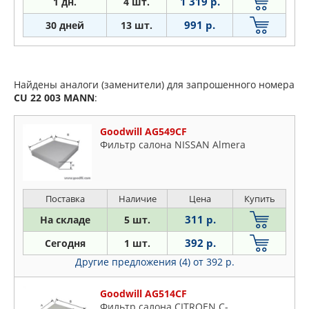
1 319 р.
1
дн.
4 шт.
991 р.
30 дней
13 шт.
Найдены аналоги (заменители) для запрошенного номера
CU 22 003
MANN
:
Goodwill AG549CF
Фильтр салона NISSAN Almera
Поставка
Наличие
Цена
Купить
311 р.
На складе
5 шт.
392 р.
Сегодня
1 шт.
Другие предложения (4)
от 392 р.
Goodwill AG514CF
Фильтр салона CITROEN C-