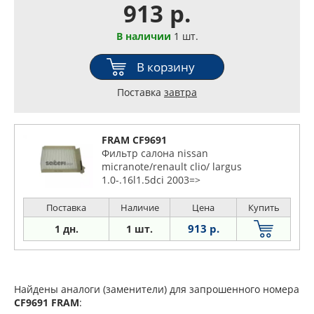
913 р.
В наличии
1 шт.
В корзину
Поставка
завтра
FRAM CF9691
Фильтр салона nissan
micranote/renault clio/ largus
1.0-.16l1.5dci 2003=>
Поставка
Наличие
Цена
Купить
913 р.
1 дн.
1 шт.
Найдены аналоги (заменители) для запрошенного номера
CF9691
FRAM
: