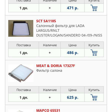
Поставка
Наличие
Цена
Купить
471 р.
1 дн.
+
SCT SA1185
Салонный фильтр для LADA
LARGUS/RNLT
DUSTER/LOGAN/SANDERO 04-/09-/NISS
NOTE/MICRA III 03-10
Поставка
Наличие
Цена
Купить
486 р.
1 дн.
+
MEAT & DORIA 17327F
Фильтр салона
Поставка
Наличие
Цена
Купить
625 р.
1 дн.
+
MAPCO 65531