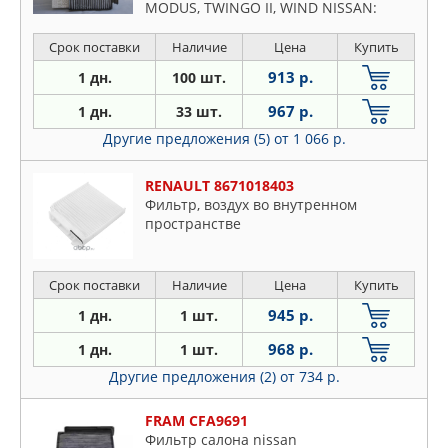
MODUS, TWINGO II, WIND NISSAN:
MICRA, NOTE
Срок поставки
Наличие
Цена
Купить
913 р.
1 дн.
100 шт.
967 р.
1 дн.
33 шт.
Другие предложения (5)
от 1 066 р.
RENAULT 8671018403
Фильтp, вoздyx вo внyтpeннoм
пpocтpaнcтвe
Срок поставки
Наличие
Цена
Купить
945 р.
1 дн.
1 шт.
968 р.
1 дн.
1 шт.
Другие предложения (2)
от 734 р.
FRAM CFA9691
Фильтр салона nissan