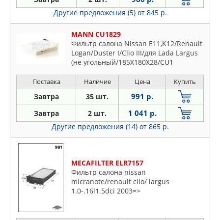
Другие предложения (5)
от 845 р.
MANN CU1829
Фильтр салона Nissan E11,K12/Renault
Logan/Duster I/Clio III/для Lada Largus
(не угольный/185X180X28/CU1
Поставка
Наличие
Цена
Купить
991 р.
Завтра
35 шт.
1 041 р.
Завтра
2 шт.
Другие предложения (14)
от 865 р.
MECAFILTER ELR7157
Фильтр салона nissan
micranote/renault clio/ largus
1.0-.16l1.5dci 2003=>