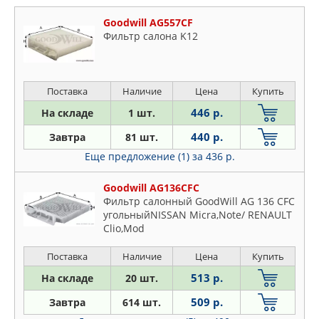
Goodwill AG557CF
Фильтр салона K12
Поставка
Наличие
Цена
Купить
446 р.
На складе
1 шт.
440 р.
Завтра
81 шт.
Еще предложение (1)
за 436 р.
Goodwill AG136CFC
Фильтр салонный GoodWill AG 136 CFC
угольныйNISSAN Micra,Note/ RENAULT
Clio,Mod
Поставка
Наличие
Цена
Купить
513 р.
На складе
20 шт.
509 р.
Завтра
614 шт.