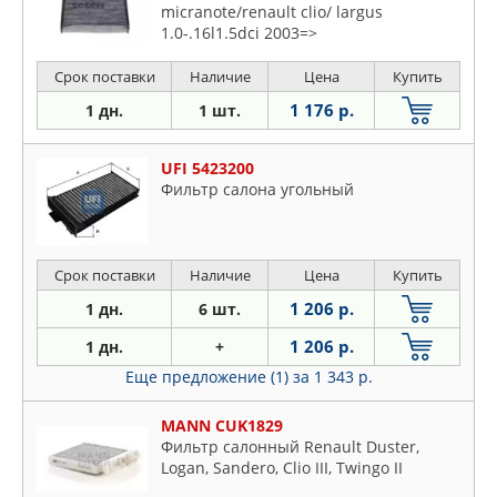
micranote/renault clio/ largus
1.0-.16l1.5dci 2003=>
Срок поставки
Наличие
Цена
Купить
1 176 р.
1 дн.
1 шт.
UFI 5423200
Фильтр салона угольный
Срок поставки
Наличие
Цена
Купить
1 206 р.
1 дн.
6 шт.
1 206 р.
1 дн.
+
Еще предложение (1)
за 1 343 р.
MANN CUK1829
Фильтр салонный Renault Duster,
Logan, Sandero, Clio III, Twingo II