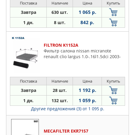
Поставка
Наличие
Цена
Купить
1 065 р.
Завтра
630 шт.
842 р.
1 дн.
8 шт.
FILTRON K1152A
Фильтр салона nissan micranote
renault clio largus 1.0-.16l1.5dci 2003-
Поставка
Наличие
Цена
Купить
1 192 р.
Завтра
28 шт.
1 059 р.
1 дн.
132 шт.
Другие предложения (3)
от 1 095 р.
MECAFILTER EKR7157