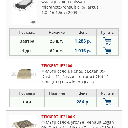
Фильтр салона nissan
micranote/renault clio/ largus
1.0-.16l1.5dci 2003=>
Поставка
Наличие
Цена
Купить
1 285 р.
Завтра
23 шт.
1 016 р.
1 дн.
82 шт.
ZEKKERT IF3100
Фильтр салон. Renault Logan 09-
Duster 11- Nissan Terrano (D10) 14-
Note (E11) 06- Almera (G15)
Поставка
Наличие
Цена
Купить
286 р.
1 дн.
+
ZEKKERT IF3100K
Фильтр салон. угольн. Renault Logan
09- Duster 11- Nissan Terrano (D10) 14-