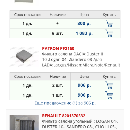
Срок поставки
Наличие
Цена
Купить
800 р.
1 дн.
+
1 083 р.
1 дн.
6 шт.
PATRON PF2160
Фильтр салона DACIA:Duster II
10-,Logan 04- ,Sandero 08-/для
LADA:Largus/Nissan:Micra,Note/Renault
Clio,Modus (все) 03-
Срок поставки
Наличие
Цена
Купить
906 р.
1 дн.
2 шт.
906 р.
1 дн.
1 шт.
Еще предложение (1)
за 906 р.
RENAULT 8201370532
Фильтр салона угольный : LOGAN 04-,
DUSTER 10-, SANDERO 08-, CLIO III 05-,