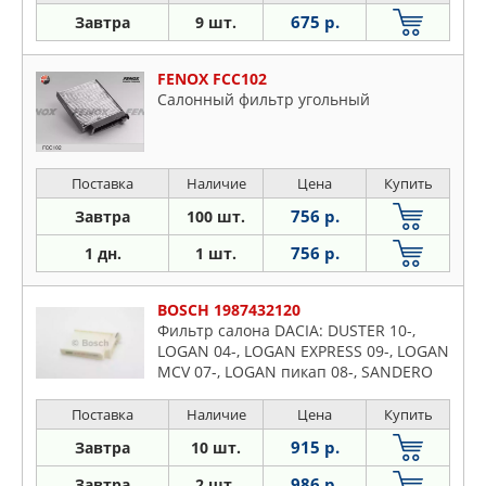
675 р.
Завтра
9 шт.
FENOX FCC102
Салонный фильтр угольный
Поставка
Наличие
Цена
Купить
756 р.
Завтра
100 шт.
756 р.
1 дн.
1 шт.
BOSCH 1987432120
Фильтр салона DACIA: DUSTER 10-,
LOGAN 04-, LOGAN EXPRESS 09-, LOGAN
MCV 07-, LOGAN пикап 08-, SANDERO
08- NISSAN: MICRA C+C 05-, MICRA III
03-10, NOTE 06-
Поставка
Наличие
Цена
Купить
915 р.
Завтра
10 шт.
986 р.
Завтра
2 шт.