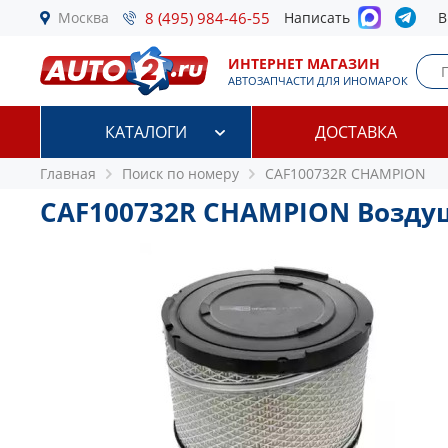
Москва
8 (495) 984-46-55
Написать
В
ИНТЕРНЕТ МАГАЗИН
АВТОЗАПЧАСТИ ДЛЯ ИНОМАРОК
КАТАЛОГИ
ДОСТАВКА
Главная
Поиск по номеру
CAF100732R CHAMPION
CAF100732R CHAMPION Возд