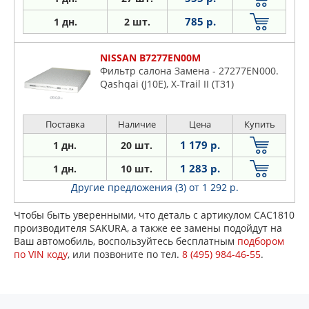
785 р.
1 дн.
2 шт.
NISSAN B7277EN00M
Фильтр салона Замена - 27277EN000.
Qashqai (J10E), X-Trail II (T31)
Поставка
Наличие
Цена
Купить
1 179 р.
1 дн.
20 шт.
1 283 р.
1 дн.
10 шт.
Другие предложения (3)
от 1 292 р.
Чтобы быть уверенными, что деталь с артикулом CAC1810
производителя SAKURA, а также ее замены подойдут на
Ваш автомобиль, воспользуйтесь бесплатным
подбором
по VIN коду
, или позвоните по тел.
8 (495) 984-46-55
.